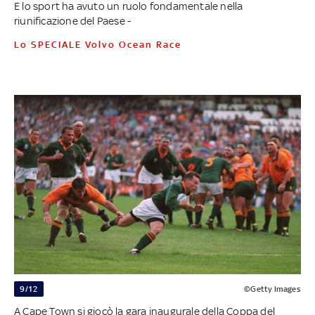
E lo sport ha avuto un ruolo fondamentale nella
riunificazione del Paese -
Lo SPECIALE Volvo Ocean Race
9/12
©Getty Images
A Cape Town si giocò la gara inaugurale della Coppa del