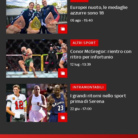
Europei nuoto, le medaglie
azzurre sono 18
05 ago - 15:40
ALTRI SPORT
Conor McGregor: rientro con
ritiro per infortunio
12 lug - 13:39
INTRAMONTABILI
I grandi ritorni nello sport
prima di Serena
22 giu - 17:00