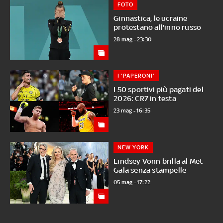
FOTO
Ginnastica, le ucraine
protestano all'inno russo
28 mag - 23:30
I 'PAPERONI'
I 50 sportivi più pagati del
2026: CR7 in testa
23 mag - 16:35
NEW YORK
Lindsey Vonn brilla al Met
Gala senza stampelle
05 mag - 17:22