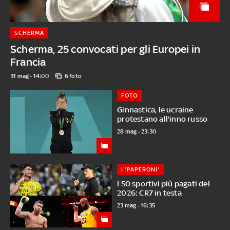
SCHERMA
Scherma, 25 convocati per gli Europei in
Francia
31 mag - 14:00
6 foto
FOTO
Ginnastica, le ucraine
protestano all'inno russo
28 mag - 23:30
I 'PAPERONI'
I 50 sportivi più pagati del
2026: CR7 in testa
23 mag - 16:35