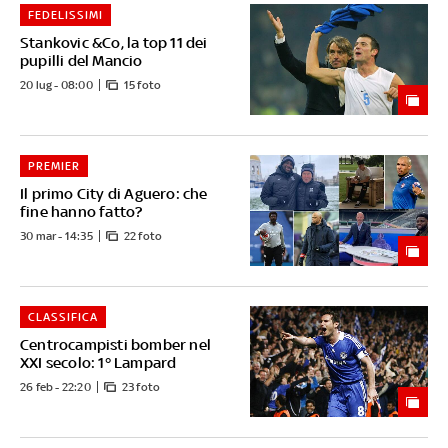
FEDELISSIMI
Stankovic &Co, la top 11 dei
pupilli del Mancio
20 lug - 08:00
15 foto
PREMIER
Il primo City di Aguero: che
fine hanno fatto?
30 mar - 14:35
22 foto
CLASSIFICA
Centrocampisti bomber nel
XXI secolo: 1° Lampard
26 feb - 22:20
23 foto