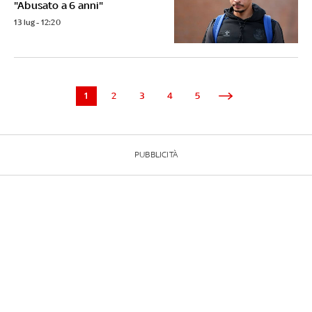
"Abusato a 6 anni"
13 lug - 12:20
1
2
3
4
5
PUBBLICITÀ