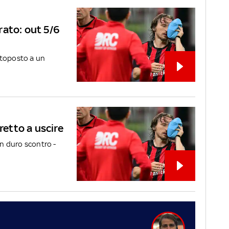
rato: out 5/6
ttoposto a un
retto a uscire
un duro scontro -