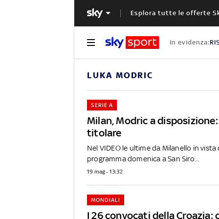
Esplora tutte le offerte S
In evidenza:
RI
LUKA MODRIC
SERIE A
Milan, Modric a disposizione:
titolare
Nel VIDEO le ultime da Milanello in vista d
programma domenica a San Siro...
19 mag - 13:32
MONDIALI
I 26 convocati della Croazia: 