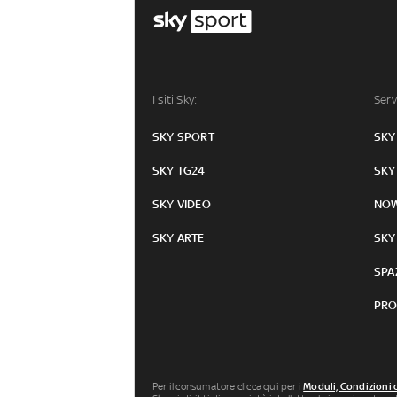
I siti Sky:
Serv
SKY SPORT
SKY
SKY TG24
SKY
SKY VIDEO
NO
SKY ARTE
SKY
SPA
PRO
Per il consumatore clicca qui per i
Moduli, Condizioni 