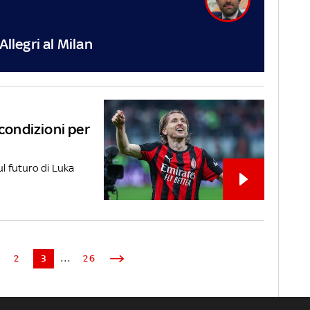
Allegri al Milan
 condizioni per
ul futuro di Luka
2
3
...
26