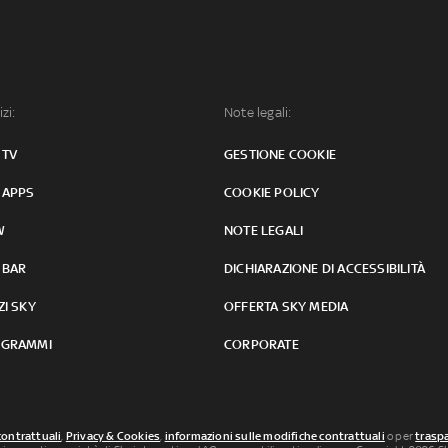
izi:
Note legali:
 TV
GESTIONE COOKIE
 APPS
COOKIE POLICY
W
NOTE LEGALI
 BAR
DICHIARAZIONE DI ACCESSIBILITÀ
ZI SKY
OFFERTA SKY MEDIA
GRAMMI
CORPORATE
contrattuali
,
Privacy & Cookies
,
informazioni sulle modifiche contrattuali
o per
traspa