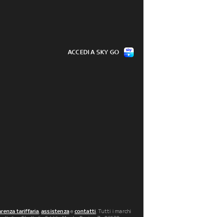
ACCEDI A SKY GO
renza tariffaria
,
assistenza
e
contatti
. Tutti i marchi