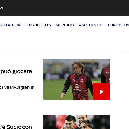
ky
SULTATI LIVE
HIGHLIGHTS
MERCATO
AMICHEVOLI
EUROPEI 
 può giocare
i Milan-Cagliari, in
c'è Sucic con