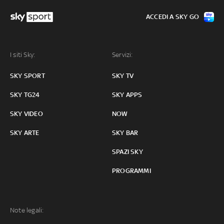
ACCEDI A SKY GO
I siti Sky:
Servizi:
SKY SPORT
SKY TV
SKY TG24
SKY APPS
SKY VIDEO
NOW
SKY ARTE
SKY BAR
SPAZI SKY
PROGRAMMI
Note legali: