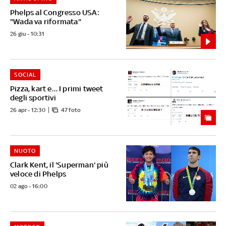
Phelps al Congresso USA:
"Wada va riformata"
26 giu - 10:31
SOCIAL
Pizza, kart e… I primi tweet
degli sportivi
26 apr - 12:30
47 foto
NUOTO
Clark Kent, il 'Superman' più
veloce di Phelps
02 ago - 16:00