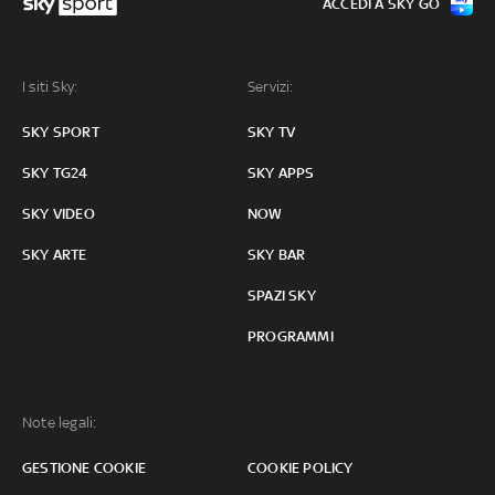
ACCEDI A SKY GO
I siti Sky:
Servizi:
SKY SPORT
SKY TV
SKY TG24
SKY APPS
SKY VIDEO
NOW
SKY ARTE
SKY BAR
SPAZI SKY
PROGRAMMI
Note legali:
GESTIONE COOKIE
COOKIE POLICY