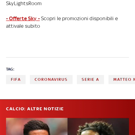
SkyLightsRoom
- Offerte Sky -
Scopri le promozioni disponibili e
attivale subito
TAG:
FIFA
CORONAVIRUS
SERIE A
MATTEO 
CALCIO: ALTRE NOTIZIE