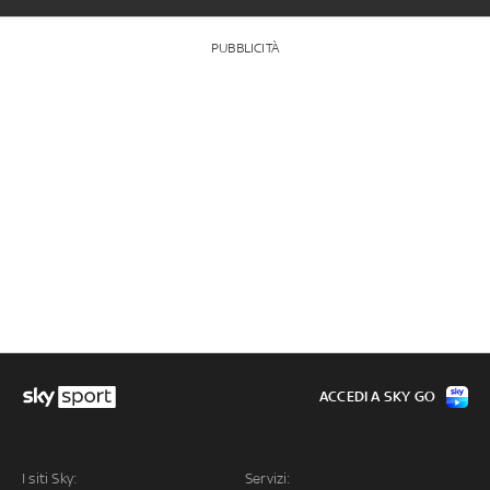
PUBBLICITÀ
ACCEDI A SKY GO
I siti Sky:
Servizi: