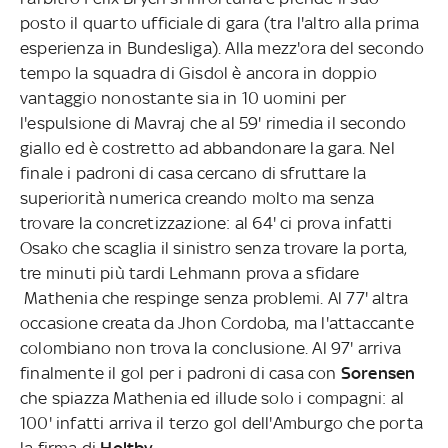
posto il quarto ufficiale di gara (tra l'altro alla prima
esperienza in Bundesliga). Alla mezz'ora del secondo
tempo la squadra di Gisdol è ancora in doppio
vantaggio nonostante sia in 10 uomini per
l'espulsione di Mavraj che al 59' rimedia il secondo
giallo ed è costretto ad abbandonare la gara. Nel
finale i padroni di casa cercano di sfruttare la
superiorità numerica creando molto ma senza
trovare la concretizzazione: al 64' ci prova infatti
Osako che scaglia il sinistro senza trovare la porta,
tre minuti più tardi Lehmann prova a sfidare
Mathenia che respinge senza problemi. Al 77' altra
occasione creata da Jhon Cordoba, ma l'attaccante
colombiano non trova la conclusione. Al 97' arriva
finalmente il gol per i padroni di casa con
Sorensen
che spiazza Mathenia ed illude solo i compagni: al
100' infatti arriva il terzo gol dell'Amburgo che porta
la firma di
Holtby
.