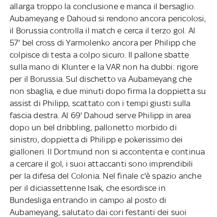
allarga troppo la conclusione e manca il bersaglio.
Aubameyang e Dahoud si rendono ancora pericolosi,
il Borussia controlla il match e cerca il terzo gol. Al
57' bel cross di Yarmolenko ancora per Philipp che
colpisce di testa a colpo sicuro. Il pallone sbatte
sulla mano di Klunter e la VAR non ha dubbi: rigore
per il Borussia. Sul dischetto va Aubameyang che
non sbaglia, e due minuti dopo firma la doppietta su
assist di Philipp, scattato con i tempi giusti sulla
fascia destra. Al 69' Dahoud serve Philipp in area
dopo un bel dribbling, pallonetto morbido di
sinistro, doppietta di Philipp e pokerissimo dei
gialloneri. Il Dortmund non si accontenta e continua
a cercare il gol, i suoi attaccanti sono imprendibili
per la difesa del Colonia. Nel finale c'è spazio anche
per il diciassettenne Isak, che esordisce in
Bundesliga entrando in campo al posto di
Aubameyang, salutato dai cori festanti dei suoi