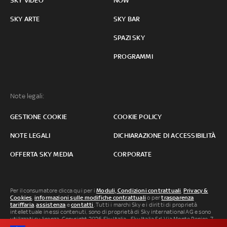
SKY VIDEO
NOW
SKY ARTE
SKY BAR
SPAZI SKY
PROGRAMMI
Note legali:
GESTIONE COOKIE
COOKIE POLICY
NOTE LEGALI
DICHIARAZIONE DI ACCESSIBILITÀ
OFFERTA SKY MEDIA
CORPORATE
Per il consumatore clicca qui per i
Moduli, Condizioni contrattuali
,
Privacy &
Cookies
,
informazioni sulle modifiche contrattuali
o per
trasparenza
tariffaria
,
assistenza
e
contatti
. Tutti i marchi Sky e i diritti di proprietà
intellettuale in essi contenuti, sono di proprietà di Sky international AG e sono
utilizzati su licenza. Copyright 2026 Sky Italia - Sky Italia Srl Via Monte Penice, 7 -
20138 Milano P.IVA 04619241005. SkyTG24: ISSN 3035-1537 e SkySport: ISSN