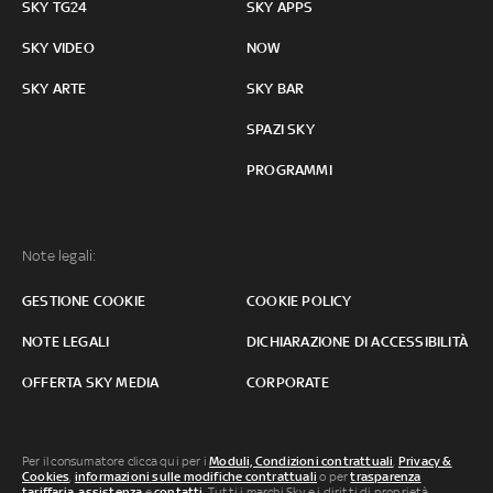
SKY TG24
SKY APPS
SKY VIDEO
NOW
SKY ARTE
SKY BAR
SPAZI SKY
PROGRAMMI
Note legali:
GESTIONE COOKIE
COOKIE POLICY
NOTE LEGALI
DICHIARAZIONE DI ACCESSIBILITÀ
OFFERTA SKY MEDIA
CORPORATE
Per il consumatore clicca qui per i
Moduli, Condizioni contrattuali
,
Privacy &
Cookies
,
informazioni sulle modifiche contrattuali
o per
trasparenza
tariffaria
,
assistenza
e
contatti
. Tutti i marchi Sky e i diritti di proprietà