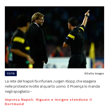
10/16
©Getty Images
La rete del Napoli fa infuriare Jurgen Klopp, che esagera
nelle proteste rivolte al quarto uomo. E Proença lo manda
negli spogliatoi -
Impresa Napoli, Higuain e Insigne stendono il
Dortmund