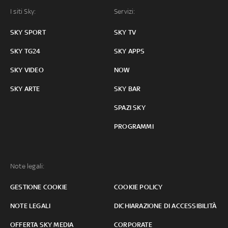
I siti Sky:
Servizi:
SKY SPORT
SKY TV
SKY TG24
SKY APPS
SKY VIDEO
NOW
SKY ARTE
SKY BAR
SPAZI SKY
PROGRAMMI
Note legali:
GESTIONE COOKIE
COOKIE POLICY
NOTE LEGALI
DICHIARAZIONE DI ACCESSIBILITÀ
OFFERTA SKY MEDIA
CORPORATE