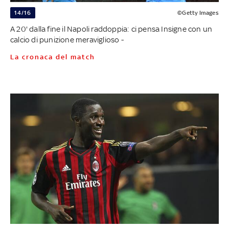
14/16
©Getty Images
A 20' dalla fine il Napoli raddoppia: ci pensa Insigne con un
calcio di punizione meraviglioso -
La cronaca del match