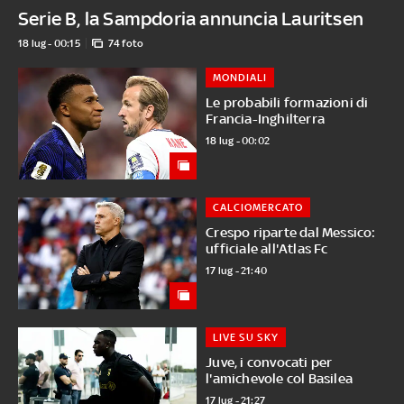
Serie B, la Sampdoria annuncia Lauritsen
18 lug - 00:15
74 foto
MONDIALI
Le probabili formazioni di
Francia-Inghilterra
18 lug - 00:02
CALCIOMERCATO
Crespo riparte dal Messico:
ufficiale all'Atlas Fc
17 lug - 21:40
LIVE SU SKY
Juve, i convocati per
l'amichevole col Basilea
17 lug - 21:27