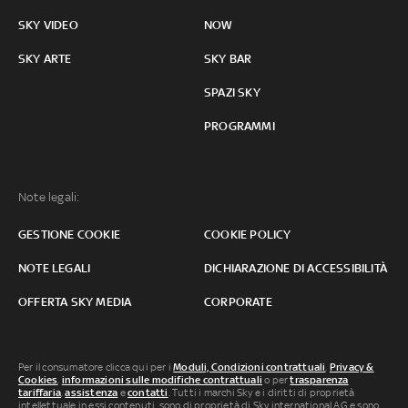
SKY VIDEO
NOW
SKY ARTE
SKY BAR
SPAZI SKY
PROGRAMMI
Note legali:
GESTIONE COOKIE
COOKIE POLICY
NOTE LEGALI
DICHIARAZIONE DI ACCESSIBILITÀ
OFFERTA SKY MEDIA
CORPORATE
Per il consumatore clicca qui per i
Moduli, Condizioni contrattuali
,
Privacy &
Cookies
,
informazioni sulle modifiche contrattuali
o per
trasparenza
tariffaria
,
assistenza
e
contatti
. Tutti i marchi Sky e i diritti di proprietà
intellettuale in essi contenuti, sono di proprietà di Sky international AG e sono