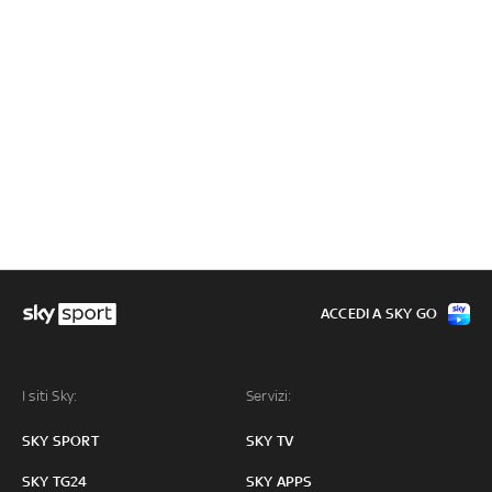
ACCEDI A SKY GO
I siti Sky:
Servizi:
SKY SPORT
SKY TV
SKY TG24
SKY APPS