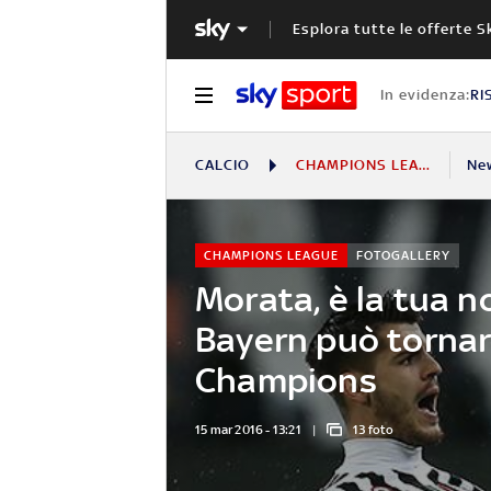
Esplora tutte le offerte S
In evidenza:
RI
CALCIO
CHAMPIONS LEAGUE
Ne
CHAMPIONS LEAGUE
FOTOGALLERY
Morata, è la tua no
Bayern può tornar
Champions
15 mar 2016 - 13:21
13 foto