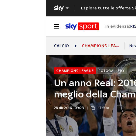
Esplora tutte le offerte S
In evidenza:
RI
CALCIO
CHAMPIONS LEAGUE
Ne
CHAMPIONS LEAGUE
FOTOGALLERY
Un anno Real: 2016,
meglio della Cha
28 dic 2016 - 09:23
17 foto