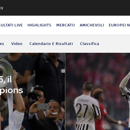
ky
SULTATI LIVE
HIGHLIGHTS
MERCATO
AMICHEVOLI
EUROPEI 
ws
Video
Calendario E Risultati
Classifica
 il
mpions