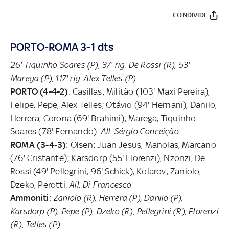
CONDIVIDI
PORTO-ROMA 3-1 dts
26' Tiquinho Soares (P), 37' rig. De Rossi (R), 53'
Marega (P), 117' rig. Alex Telles (P)
PORTO (4-4-2)
: Casillas; Militão (103' Maxi Pereira),
Felipe, Pepe, Alex Telles; Otávio (94' Hernani), Danilo,
Herrera, Corona (69' Brahimi); Marega, Tiquinho
Soares (78' Fernando).
All. Sérgio Conceição
ROMA (3-4-3)
: Olsen; Juan Jesus, Manolas, Marcano
(76' Cristante); Karsdorp (55' Florenzi), Nzonzi, De
Rossi (49' Pellegrini; 96' Schick), Kolarov; Zaniolo,
Dzeko, Perotti.
All. Di Francesco
Ammoniti
:
Zaniolo (R), Herrera (P), Danilo (P),
Karsdorp (P), Pepe (P), Dzeko (R), Pellegrini (R), Florenzi
(R), Telles (P)