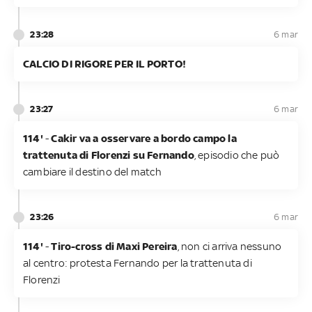
23:28
6 mar
CALCIO DI RIGORE PER IL PORTO!
23:27
6 mar
114'
-
Cakir va a osservare a bordo campo la
trattenuta di Florenzi su Fernando
, episodio che può
cambiare il destino del match
23:26
6 mar
114'
-
Tiro-cross di Maxi Pereira
, non ci arriva nessuno
al centro: protesta Fernando per la trattenuta di
Florenzi