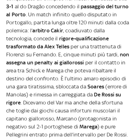
3-1
al do Dragão concedendo il
passaggio del turno
al Porto
. Un match infinito quello disputato in
Portogallo, partita lunga oltre 120 minuti dalla coda
polemica: l’
arbitro Cakir
, coadiuvato dalla
tecnologia, concede il
rigore-qualificazione
trasformato da Alex Telles
per una trattenuta di
Florenzi su Fernando. E, cinque minuti più tardi,
non
assegna un penalty ai giallorossi
per il contatto in
area tra Schick e Marega che poteva ribaltare il
destino del confronto. È l’ultimo amaro episodio di
una gara tiratissima, sbloccata da
Soares
(errore di
Manolas) e rimessa in carreggiata da
De Rossi su
rigore
. Dicevamo del Var ma anche della sfortuna
che toglie dai giochi causa infortuni muscolari il
capitano giallorosso, Marcano (protagonista in
negativo sul 2-1 portoghese di
Marega
) e pure
Pellegrini entrato prima dell’intervallo per De Rossi.