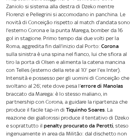
Zaniolo si sistema alla destra di Dzeko mentre
Florenzi e Pellegrini si accomodano in panchina. Le
novità di Conceição rispetto al match d’andata sono
l’esterno Corona e la punta Marega, bomber da 16
gol in stagione. Primo tempo dai due volti per la
Roma, aggredita fin dall’inizio dal Porto:
Corona
sulla sinistra è una spina nel fianco, lui che sfiora al
tiro la porta di Olsen e alimenta la catena mancina
con Telles (esterno della rete al 10’ per l’ex Inter).
Intensità e possesso per gli uomini di Conceição che
svoltano al 26’, rete dove pesa l’
errore di Manolas
braccato da Marega: è lo stesso maliano, in
partnership con Corona, a guidare la ripartenza che
produce il facile tap-in di
Tiquinho Soares
. La
reazione dei giallorossi produce il tentativo di Dzeko
e soprattutto il
penalty procurato da Perotti
, steso
ingenuamente in area da Militão: dal dischetto non