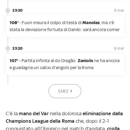
23:20
6 mar
108'
- Fuori misura il colpo di testa di
Manolas
, ma c'è
stata la deviazione fortuita di Danilo: sarà ancora corner
23:20
6 mar
107'
- Partita infinita al do Dragão:
Zaniolo
ne ha ancora
e guadagna un calcio d'angolo per la Roma
SUCCESSIVA
C’è la
mano del Var
nella dolorosa
eliminazione dalla
Champions League della Roma
che, dopo il 2-1
conquistato all’Olimpico nel match d’andata,
crolla