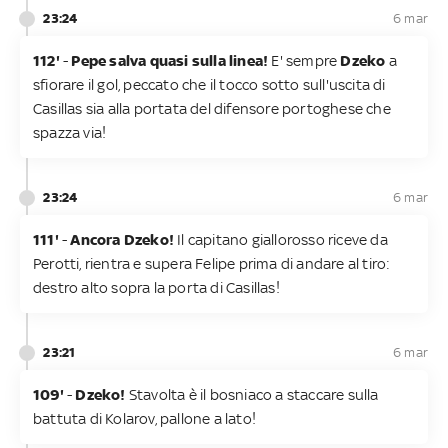
23:24
6 mar
112'
-
Pepe salva quasi sulla linea!
E' sempre
Dzeko
a
sfiorare il gol, peccato che il tocco sotto sull'uscita di
Casillas sia alla portata del difensore portoghese che
spazza via!
23:24
6 mar
111'
-
Ancora Dzeko!
Il capitano giallorosso riceve da
Perotti, rientra e supera Felipe prima di andare al tiro:
destro alto sopra la porta di Casillas!
23:21
6 mar
109'
-
Dzeko!
Stavolta è il bosniaco a staccare sulla
battuta di Kolarov, pallone a lato!