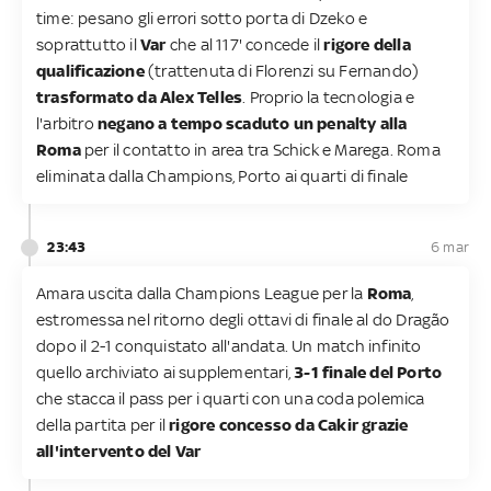
time: pesano gli errori sotto porta di Dzeko e
soprattutto il
Var
che al 117' concede il
rigore della
qualificazione
(trattenuta di Florenzi su Fernando)
trasformato da Alex Telles
. Proprio la tecnologia e
l'arbitro
negano a tempo scaduto un penalty alla
Roma
per il contatto in area tra Schick e Marega. Roma
eliminata dalla Champions, Porto ai quarti di finale
23:43
6 mar
Amara uscita dalla Champions League per la
Roma
,
estromessa nel ritorno degli ottavi di finale al do Dragão
dopo il 2-1 conquistato all'andata. Un match infinito
quello archiviato ai supplementari,
3-1 finale del Porto
che stacca il pass per i quarti con una coda polemica
della partita per il
rigore concesso da Cakir grazie
all'intervento del Var