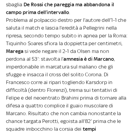
sbaglia
De Rossi che pareggia ma abbandona il
campo prima dell’intervallo
.
Problema al polpaccio destro per l’autore dell’1-1 che
saluta il match e lascia l’eredità a Pellegrini nella
ripresa, secondo tempo subito in apnea per la Roma:
Tiquinho Soares sfiora la doppietta per centimetri,
Marega
si vede negare il 2-1 da Olsen ma non
perdona al 53’: stavolta l’
amnesia è di Marcano
,
imperdonabile in marcatura sul maliano che gli
sfugge e insacca il cross del solito Corona. Di
Francesco corre ai ripari togliendo Karsdorp in
difficoltà (dentro Florenzi), trema sui tentativi di
Felipe e del neoentrato Brahimi prima di tornare alla
difesa a quattro complice il guaio muscolare di
Marcano. Risultato che non cambia nonostante la
chance targata Perotti, egoista all’82’ prima che le
squadre imbocchino la corsia dei
tempi