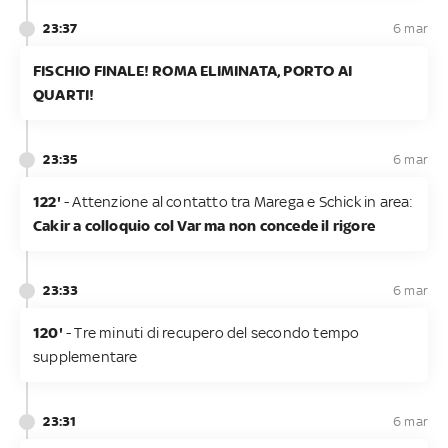
23:37
6 mar
FISCHIO FINALE! ROMA ELIMINATA, PORTO AI
QUARTI!
23:35
6 mar
122'
- Attenzione al contatto tra Marega e Schick in area:
Cakir a colloquio col Var ma non concede il rigore
23:33
6 mar
120'
- Tre minuti di recupero del secondo tempo
supplementare
23:31
6 mar