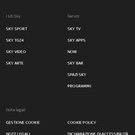
I siti Sky:
Servizi:
SKY SPORT
SKY TV
SKY TG24
SKY APPS
SKY VIDEO
NOW
SKY ARTE
SKY BAR
SPAZI SKY
PROGRAMMI
Note legali:
GESTIONE COOKIE
COOKIE POLICY
NOTE LEGALI
DICHIARAZIONE DI ACCESSIBILITÀ