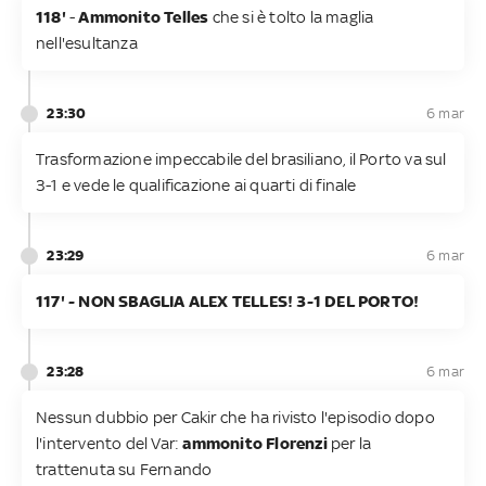
118'
-
Ammonito Telles
che si è tolto la maglia
nell'esultanza
23:30
6 mar
Trasformazione impeccabile del brasiliano, il Porto va sul
3-1 e vede le qualificazione ai quarti di finale
23:29
6 mar
117' - NON SBAGLIA ALEX TELLES! 3-1 DEL PORTO!
23:28
6 mar
Nessun dubbio per Cakir che ha rivisto l'episodio dopo
l'intervento del Var:
ammonito Florenzi
per la
trattenuta su Fernando