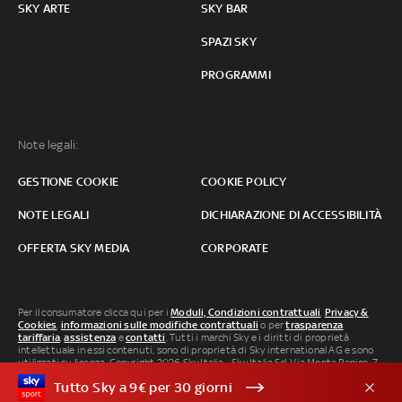
SKY ARTE
SKY BAR
SPAZI SKY
PROGRAMMI
Note legali:
GESTIONE COOKIE
COOKIE POLICY
NOTE LEGALI
DICHIARAZIONE DI ACCESSIBILITÀ
OFFERTA SKY MEDIA
CORPORATE
Per il consumatore clicca qui per i
Moduli, Condizioni contrattuali
,
Privacy &
Cookies
,
informazioni sulle modifiche contrattuali
o per
trasparenza
tariffaria
,
assistenza
e
contatti
. Tutti i marchi Sky e i diritti di proprietà
intellettuale in essi contenuti, sono di proprietà di Sky international AG e sono
utilizzati su licenza. Copyright 2026 Sky Italia - Sky Italia Srl Via Monte Penice, 7 -
20138 Milano P.IVA 04619241005. SkyTG24: ISSN 3035-1537 e SkySport: ISSN
Tutto Sky a 9€ per 30 giorni
3035-1545.
Segnalazione Abusi