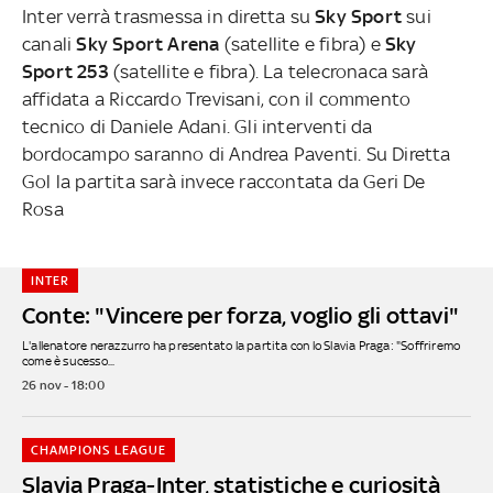
Inter verrà trasmessa in diretta su
Sky Sport
sui
canali
Sky Sport Arena
(satellite e fibra) e
Sky
Sport 253
(satellite e fibra). La telecronaca sarà
affidata a Riccardo Trevisani, con il commento
tecnico di Daniele Adani. Gli interventi da
bordocampo saranno di Andrea Paventi. Su Diretta
Gol la partita sarà invece raccontata da Geri De
Rosa
INTER
Conte: "Vincere per forza, voglio gli ottavi"
L'allenatore nerazzurro ha presentato la partita con lo Slavia Praga: "Soffriremo
come è sucesso...
26 nov - 18:00
CHAMPIONS LEAGUE
Slavia Praga-Inter, statistiche e curiosità