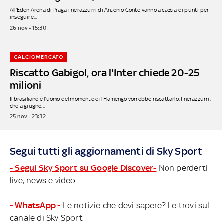
All'Eden Arena di Praga i nerazzurri di Antonio Conte vanno a caccia di punti per
inseguire...
26 nov - 15:30
CALCIOMERCATO
Riscatto Gabigol, ora l'Inter chiede 20-25
milioni
Il brasiliano è l'uomo del momento e il Flamengo vorrebbe riscattarlo. I nerazzurri,
che a giugno...
25 nov - 23:32
Segui tutti gli aggiornamenti di Sky Sport
- Segui Sky Sport su Google Discover-
Non perderti
live, news e video
- WhatsApp -
Le notizie che devi sapere? Le trovi sul
canale di Sky Sport