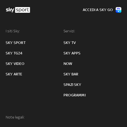
ACCEDI A SKY GO
I siti Sky:
Servizi:
SKY SPORT
SKY TV
SKY TG24
SKY APPS
SKY VIDEO
NOW
SKY ARTE
SKY BAR
SPAZI SKY
PROGRAMMI
Note legali: