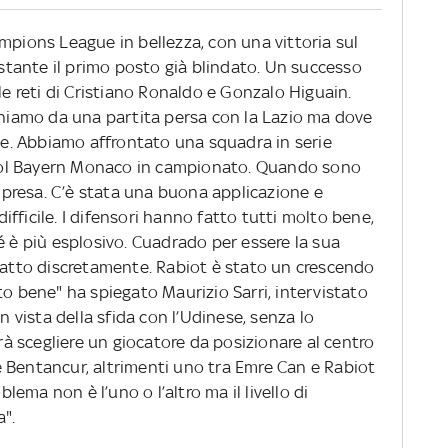
mpions League in bellezza, con una vittoria sul
tante il primo posto già blindato. Un successo
le reti di Cristiano Ronaldo e Gonzalo Higuain.
veniamo da una partita persa con la Lazio ma dove
. Abbiamo affrontato una squadra in serie
a col Bayern Monaco in campionato. Quando sono
 ripresa. C’è stata una buona applicazione e
fficile. I difensori hanno fatto tutti molto bene,
é è più esplosivo. Cuadrado per essere la sua
 fatto discretamente. Rabiot è stato un crescendo
to bene" ha spiegato Maurizio Sarri, intervistato
In vista della sfida con l’Udinese, senza lo
vrà scegliere un giocatore da posizionare al centro
 Bentancur, altrimenti uno tra Emre Can e Rabiot
blema non è l’uno o l’altro ma il livello di
".