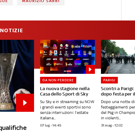
GUE
MAURIZIO SARRI
NOTIZIE
DA NON PERDERE
PARIGI
La nuova stagione nella
Scontri a Parigi
Casa dello Sport di Sky
dopo festa per i
Su Sky e in streaming su NOW
Dopo una notte di
i grandi eventi sportivi sono
festeggiamenti per 
senza interruzioni: l’estate
del Psg in Champio
italiana...
in violenti...
07 lug - 14:45
31 mag - 12:02
qualifiche