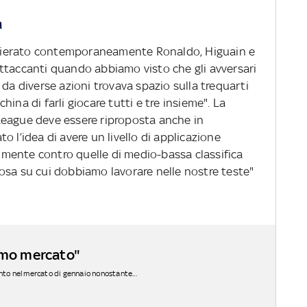
à
schierato contemporaneamente Ronaldo, Higuain e
ttaccanti quando abbiamo visto che gli avversari
 da diverse azioni trovava spazio sulla trequarti
ina di farli giocare tutti e tre insieme". La
League deve essere riproposta anche in
 l’idea di avere un livello di applicazione
ialmente contro quelle di medio-bassa classifica
osa su cui dobbiamo lavorare nelle nostre teste"
remo mercato"
nto nel mercato di gennaio nonostante...