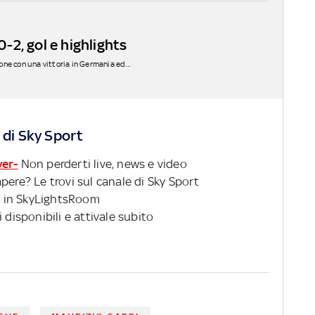
2, gol e highlights
rone con una vittoria in Germania ed...
 di Sky Sport
ver-
Non perderti live, news e video
pere? Le trovi sul canale di Sky Sport
 in SkyLightsRoom
 disponibili e attivale subito