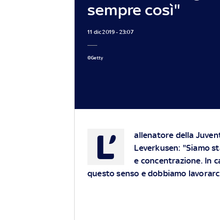
sempre così"
11 dic 2019 - 23:07
©Getty
L’
allenatore della Juven
Leverkusen: "Siamo sta
e concentrazione. In c
questo senso e dobbiamo lavorarc