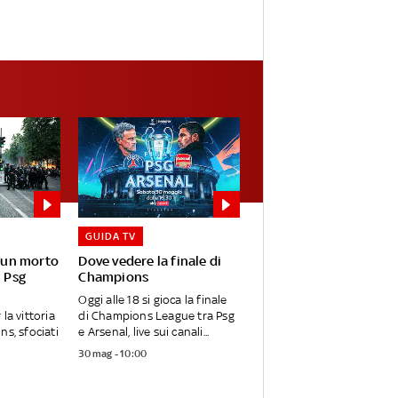
GUIDA TV
: un morto
Dove vedere la finale di
l Psg
Champions
Oggi alle 18 si gioca la finale
la vittoria
di Champions League tra Psg
ns, sfociati
e Arsenal, live sui canali...
30 mag - 10:00