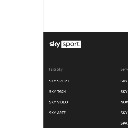
I siti Sky:
Serv
SKY SPORT
SKY
SKY TG24
SKY
SKY VIDEO
NO
SKY ARTE
SKY
SPA