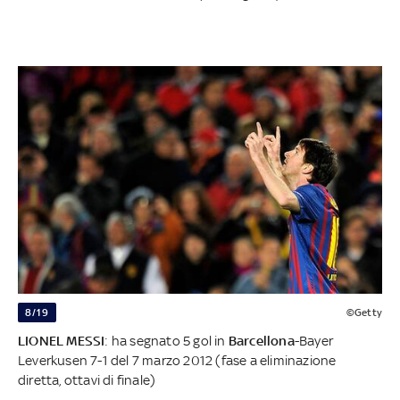
8/19
©Getty
LIONEL MESSI
: ha segnato 5 gol in
Barcellona
-Bayer
Leverkusen 7-1 del 7 marzo 2012 (fase a eliminazione
diretta, ottavi di finale)