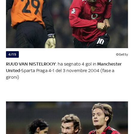
4/19
©Getty
RUUD VAN NISTELROOY
: ha segnato 4 gol in
Manchester
United
-Sparta Praga 4-1 del 3 novembre 2004 (fase a
gironi)