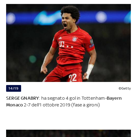
14/19
©Getty
SERGE GNABRY
: ha segnato 4 gol in Tottenham-
Bayern
Monaco
2-7 dell'1 ottobre 2019 (fase a gironi)