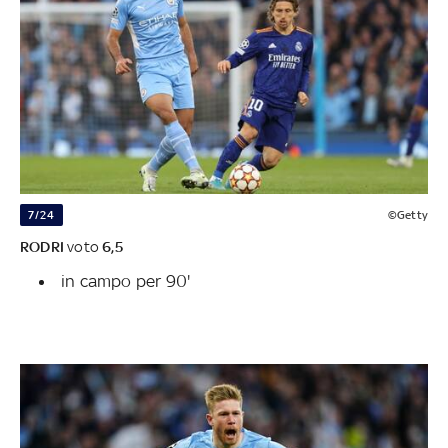
7/24
©Getty
RODRI
voto
6,5
in campo per 90'