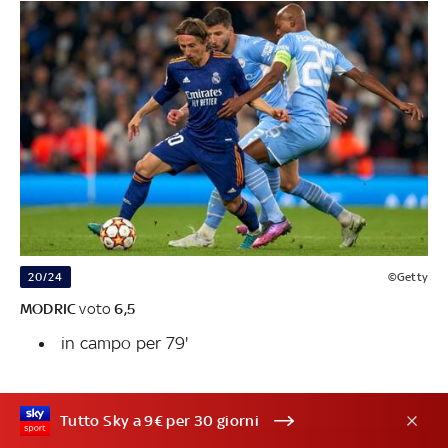
20/24
©Getty
MODRIC
voto
6,5
in campo per 79'
Tutto Sky a 9€ per 30 giorni