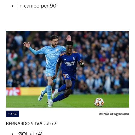
in campo per 90'
6/24
©IPA/Fotogramma
BERNARDO SILVA
voto
7
GOL
al 74'