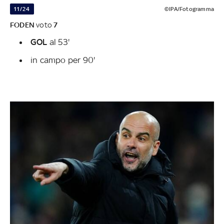
11/24
©IPA/Fotogramma
FODEN
voto
7
GOL
al 53'
in campo per 90'