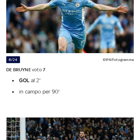
8/24
©IPA/Fotogramma
DE BRUYNE
voto
7
GOL
al 2'
in campo per 90'