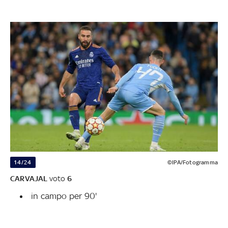
14/24
©IPA/Fotogramma
CARVAJAL
voto
6
in campo per 90'