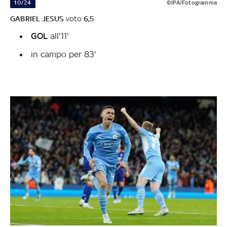
10/24
©IPA/Fotogramma
GABRIEL JESUS
voto
6,5
GOL
all'11'
in campo per 83'