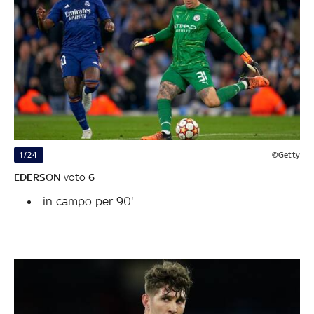
1/24
©Getty
EDERSON
voto
6
in campo per 90'