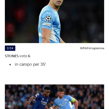
2/24
©IPA/Fotogramma
STONES
voto
6
in campo per 35'