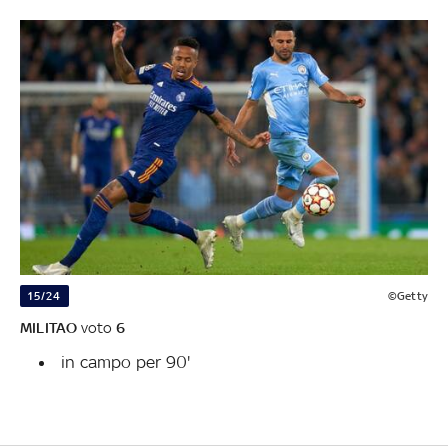
15/24
©Getty
MILITAO
voto
6
in campo per 90'