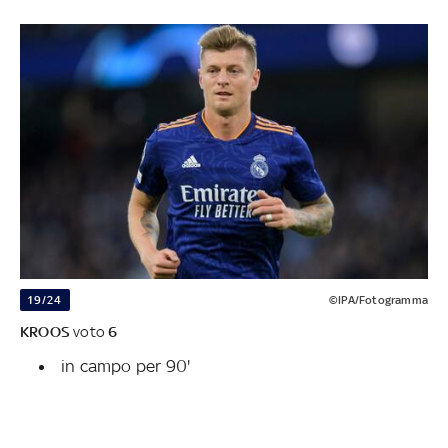
19/24
©IPA/Fotogramma
KROOS
voto
6
in campo per 90'