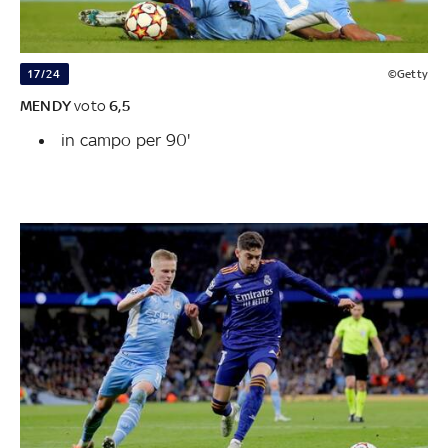
17/24
©Getty
MENDY
voto
6,5
in campo per 90'