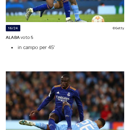
16/24
©Getty
ALABA
voto
5
in campo per 45'