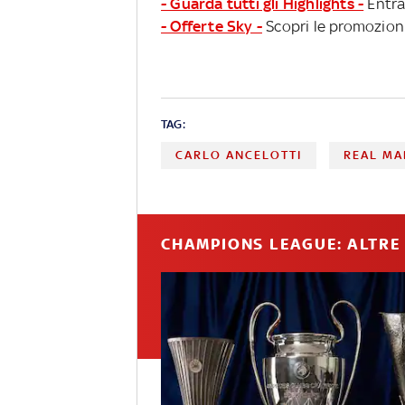
- Guarda tutti gli Highlights -
Entra
- Offerte Sky -
Scopri le promozioni
TAG:
CARLO ANCELOTTI
REAL MA
CHAMPIONS LEAGUE: ALTRE 