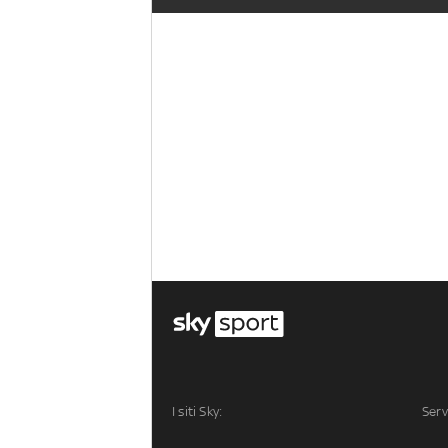
I siti Sky:
Serv