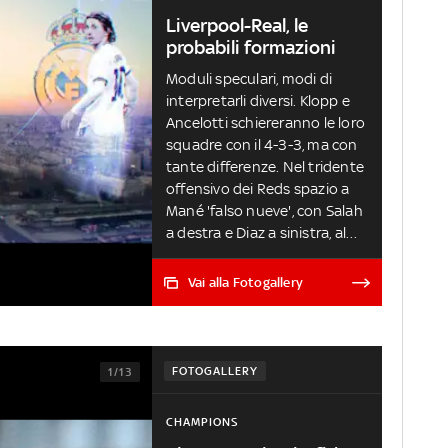
Liverpool-Real, le
probabili formazioni
Moduli speculari, modi di
interpretarli diversi. Klopp e
Ancelotti schiereranno le loro
squadre con il 4-3-3, ma con
tante differenze. Nel tridente
offensivo dei Reds spazio a
Mané 'falso nueve', con Salah
a destra e Diaz a sinistra, al
momento in vantaggio su
Jota e Firmino. Ancelotti
Vai alla Fotogallery
invece lancia il
centrocampista Valverde alto
a destra, con Vinicius
dall'altra parte e l'inamovibile
FOTOGALLERY
1/13
Benzema al centro
dell'attacco. A centrocampo
CHAMPIONS
Camavinga parte ancora dalla