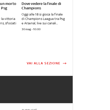
: un morto
Dove vedere la finale di
l Psg
Champions
Oggi alle 18 si gioca la finale
la vittoria
di Champions League tra Psg
ns, sfociati
e Arsenal, live sui canali...
30 mag - 10:00
VAI ALLA SEZIONE