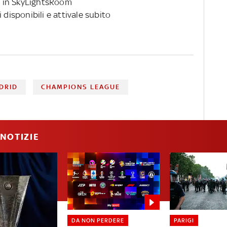
 in SkyLightsRoom
 disponibili e attivale subito
DRID
CHAMPIONS LEAGUE
NOTIZIE
DA NON PERDERE
PARIGI