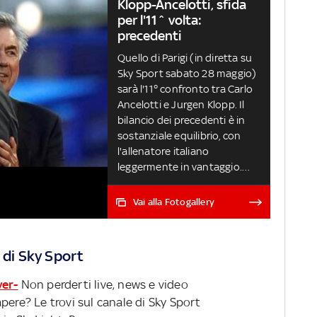
Klopp-Ancelotti, sfida
panchina LIVERPOOL-REAL
per l'11^ volta:
MADRID LIVE
precedenti
Quello di Parigi (in diretta su
Sky Sport sabato 28 maggio)
sarà l'11° confronto tra Carlo
Ancelotti e Jurgen Klopp. Il
bilancio dei precedenti è in
sostanziale equilibrio, con
l'allenatore italiano
leggermente in vantaggio.
Come finirà allo stade de
France? LIVERPOOL-REAL
Vai alla Fotogallery
MADRID LIVE
 di Sky Sport
ver-
Non perderti live, news e video
pere? Le trovi sul canale di Sky Sport