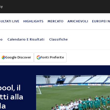
ky
SULTATI LIVE
HIGHLIGHTS
MERCATO
AMICHEVOLI
EUROPEI 
eo
Calendario E Risultati
Classifiche
Google Discover
Fonti Preferite
ol, il
ti alla
la