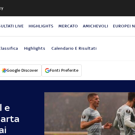
ky
SULTATI LIVE
HIGHLIGHTS
MERCATO
AMICHEVOLI
EUROPEI 
Classifica
Highlights
Calendario E Risultati
Google Discover
Fonti Preferite
l e
uarta
ai