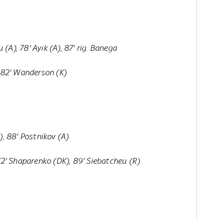
u (A), 78' Ayık (A), 87' rig. Banega
, 82' Wanderson (K)
), 88' Postnikov (A)
 72' Shaparenko (DK), 89' Siebatcheu (R)