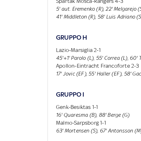
Spartak Mosca-Rangers 4-3
5' aut. Eremenko (R), 22' Melgarejo (
41' Middleton (R), 58' Luis Adriano (
GRUPPO H
Lazio-Marsiglia 2-1
45'+1' Parolo (L), 55' Correa (L), 60'
Apollon-Eintracht Francoforte 2-3
17' Jovic (EF), 55' Haller (EF), 58' Ga
GRUPPO I
Genk-Besiktas 1-1
16' Quaresma (B), 88' Berge (G)
Malmo-Sarpsborg 1-1
63' Mortensen (S), 67' Antonsson (M