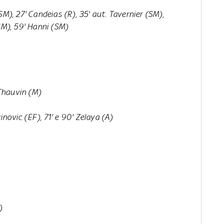
SM), 27' Candeias (R), 35' aut. Tavernier (SM),
SM), 59' Hanni (SM)
 Thauvin (M)
cinovic (EF), 71' e 90' Zelaya (A)
)