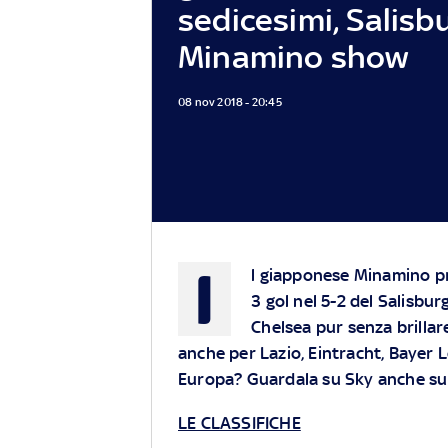
sedicesimi, Salisb
Minamino show
08 nov 2018 - 20:45
I
l giapponese Minamino pr
3 gol nel 5-2 del Salisbu
Chelsea pur senza brillar
anche per Lazio, Eintracht, Bayer 
Europa? Guardala su Sky anche sul 
LE CLASSIFICHE