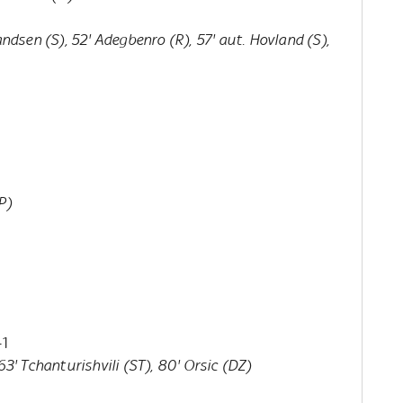
ndsen (S), 52' Adegbenro (R), 57' aut. Hovland (S),
P)
-1
63' Tchanturishvili (ST), 80' Orsic (DZ)