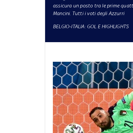
assicura un posto tra le prime quatt
Mancini. Tutti i voti degli Azzurri
BELGIO-ITALIA: GOL E HIGHLIGHTS