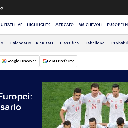
ky
SULTATI LIVE
HIGHLIGHTS
MERCATO
AMICHEVOLI
EUROPEI 
eo
Calendario E Risultati
Classifica
Tabellone
Probabil
Google Discover
Fonti Preferite
Europei:
sario