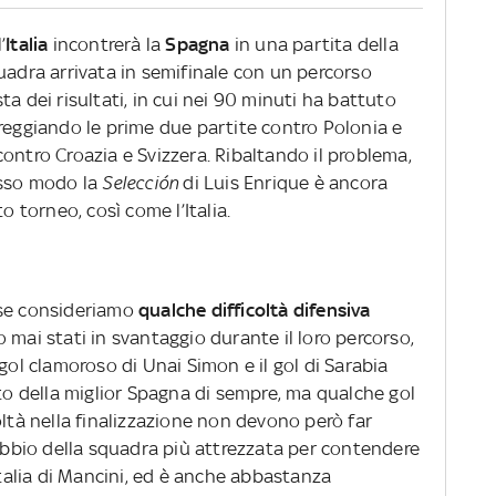
’
Italia
incontrerà la
Spagna
in una partita della
uadra arrivata in semifinale con un percorso
a dei risultati, in cui nei 90 minuti ha battuto
areggiando le prime due partite contro Polonia e
ontro Croazia e Svizzera. Ribaltando il problema,
esso modo la
Selección
di Luis Enrique è ancora
torneo, così come l’Italia.
 se consideriamo
qualche difficoltà difensiva
 mai stati in svantaggio durante il loro percorso,
gol clamoroso di Unai Simon e il gol di Sarabia
rto della miglior Spagna di sempre, ma qualche gol
oltà nella finalizzazione non devono però far
dubbio della squadra più attrezzata per contendere
Italia di Mancini, ed è anche abbastanza