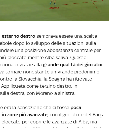
 esterno destro
sembrava essere una scelta
 debole dopo lo sviluppo delle situazioni sulla
rendere una posizione abbastanza centrale per
 più bloccato mentre Alba saliva. Queste
ionato grazie alla
grande qualità dei giocatori
va tornare nonostante un grande predominio
 contro la Slovacchia, la Spagna ha ritrovato
 Azpilicueta come terzino destro. In
ulla destra, con Moreno a sinistra.
e era la sensazione che ci fosse
poca
i in zone più avanzate
, con il giocatore del Barça
bloccato per coprire le avanzate di Alba, ma