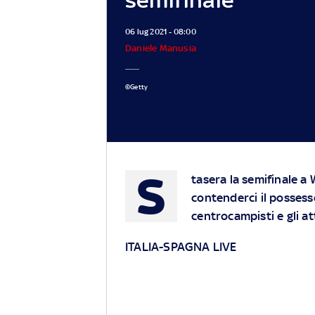
06 lug 2021 - 08:00
Daniele Manusia
©Getty
S
tasera la semifinale a
contenderci il possesso
centrocampisti e gli a
ITALIA-SPAGNA LIVE