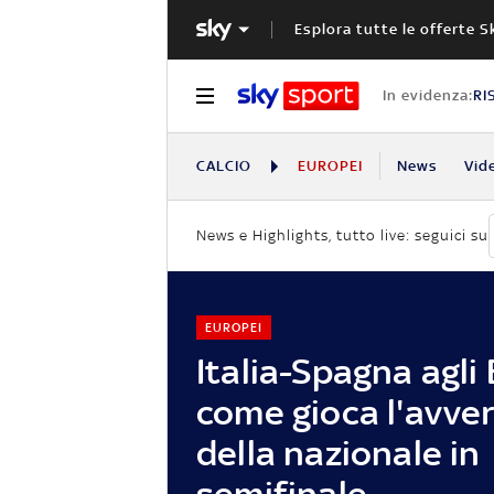
Esplora tutte le offerte S
In evidenza:
RI
CALCIO
EUROPEI
News
Vid
News e Highlights, tutto live: seguici su
EUROPEI
Italia-Spagna agli 
come gioca l'avver
della nazionale in
semifinale