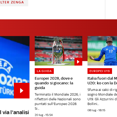
LTER ZENGA
LA GUIDA
EUROPEI U19
Europei 2028, dove e
Italia fuori dal 
quando si giocano: la
U20: ko con la 
guida
Sfuma ai calci di rig
Terminato il Mondiale 2026, i
sogno Mondiale del
riflettori delle Nazionali sono
U19. Gli Azzurrini d
puntati sull'Europeo 2028.
Bollini...
Si...
08 lug - 18:15
 via l'analisi
20 lug - 15:54