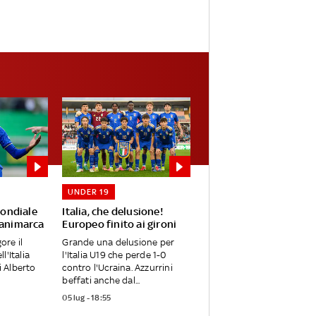
UNDER 19
Mondiale
Italia, che delusione!
Danimarca
Europeo finito ai gironi
ore il
Grande una delusione per
l'Italia
l'Italia U19 che perde 1-0
i Alberto
contro l'Ucraina. Azzurrini
beffati anche dal...
05 lug - 18:55