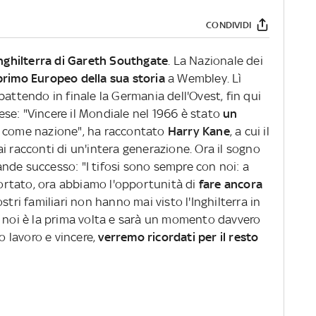
CONDIVIDI
Inghilterra di Gareth Southgate
. La Nazionale dei
 primo Europeo della sua storia
a Wembley. Lì
battendo in finale la Germania dell'Ovest, fin qui
glese: "Vincere il Mondiale nel 1966 è stato
un
 come nazione", ha raccontato
Harry Kane
, a cui il
i racconti di un'intera generazione. Ora il sogno
grande successo: "I tifosi sono sempre con noi: a
rtato, ora abbiamo l'opportunità di
fare ancora
 nostri familiari non hanno mai visto l'Inghilterra in
r noi è la prima volta e sarà un momento davvero
ro lavoro e vincere,
verremo ricordati per il resto