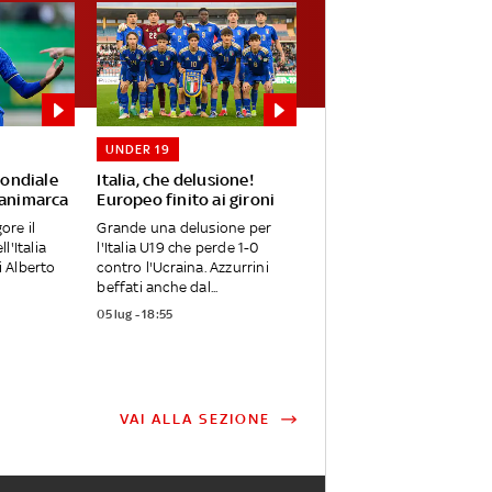
UNDER 19
Mondiale
Italia, che delusione!
Danimarca
Europeo finito ai gironi
ore il
Grande una delusione per
l'Italia
l'Italia U19 che perde 1-0
i Alberto
contro l'Ucraina. Azzurrini
beffati anche dal...
05 lug - 18:55
VAI ALLA SEZIONE