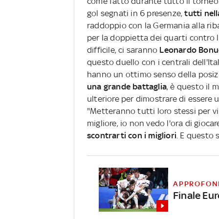
come fatto durante tutto il torneo.
gol segnati in 6 presenze,
tutti nell
raddoppio con la Germania alla rib
per la doppietta dei quarti contro l
difficile, ci saranno
Leonardo Bonucc
questo duello con i centrali dell'Ita
hanno un ottimo senso della posi
una grande battaglia
, è questo il 
ulteriore per dimostrare di essere u
"Metteranno tutti loro stessi per vi
migliore, io non vedo l'ora di giocar
scontrarti con i migliori
. E questo 
APPROFON
Finale Eur