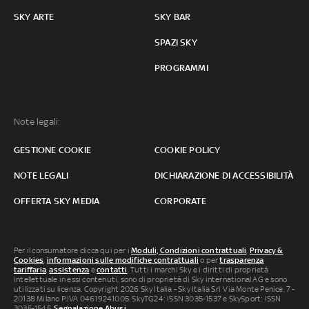
SKY ARTE
SKY BAR
SPAZI SKY
PROGRAMMI
Note legali:
GESTIONE COOKIE
COOKIE POLICY
NOTE LEGALI
DICHIARAZIONE DI ACCESSIBILITÀ
OFFERTA SKY MEDIA
CORPORATE
Per il consumatore clicca qui per i
Moduli, Condizioni contrattuali
,
Privacy &
Cookies
,
informazioni sulle modifiche contrattuali
o per
trasparenza
tariffaria
,
assistenza
e
contatti
. Tutti i marchi Sky e i diritti di proprietà
intellettuale in essi contenuti, sono di proprietà di Sky international AG e sono
utilizzati su licenza. Copyright 2026 Sky Italia - Sky Italia Srl Via Monte Penice, 7 -
20138 Milano P.IVA 04619241005. SkyTG24: ISSN 3035-1537 e SkySport: ISSN
3035-1545.
Segnalazione Abusi