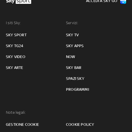
ACCEDI A SKY GO
I siti Sky:
Servizi:
SKY SPORT
SKY TV
SKY TG24
SKY APPS
SKY VIDEO
NOW
SKY ARTE
SKY BAR
SPAZI SKY
PROGRAMMI
Note legali:
GESTIONE COOKIE
COOKIE POLICY