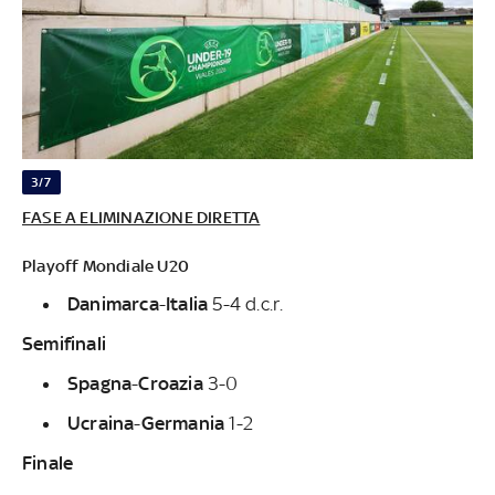
3/7
FASE A ELIMINAZIONE DIRETTA
Playoff Mondiale U20
Danimarca
-
Italia
5-4 d.c.r.
Semifinali
Spagna
-
Croazia
3-0
Ucraina
-
Germania
1-2
Finale