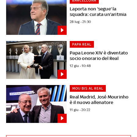
BARCELLONA
Laporta non 'segue' la
squadra: curata un'aritmia
28 lug - 21:30
PAPA REAL
Papa Leone XIV è diventato
socio onorario del Real
12 giu - 10:48
MOU BIS AL REAL
Real Madrid, José Mourinho
è il nuovo allenatore
11 giu - 20:22