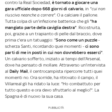
contro la Real Sociedad,
è tornato a giocare una
gara ufficiale dopo 668 giorni di calvario
, in
"cui non
riusciva neanche a correre"
. O a calciare il pallone.
Tutta colpa di un'infezione batterica che gli
"ha
mangiato parte della caviglia destra"
. Ricostruita,
poi, grazie a un trapianto di pelle dal braccio, dove
prima c'era un tatuaggio: "
Sono come un puzzle
-
scherza Santi, ricordando quei momenti -
ci sono
parti di me in posti in cui non dovrebbero esserci"
.
Un calvario sofferto, iniziato ai tempi dell'Arsenal,
dove ha pensato di mollare. Attraverso un'intervista
al
Daily Mail
, il centrocampista ripercorre tutti quei
momenti no. Ora sorride, ha ritrovato il campo, il
Villarreal gli ha ridato la luce: "Ho combattuto per
tutto questo e ora devo sfruttarlo al meglio!". La
Spagna è di nuovo la sua casa.
PUBBLICITÀ