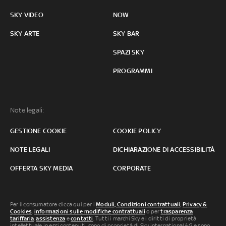
SKY VIDEO
NOW
SKY ARTE
SKY BAR
SPAZI SKY
PROGRAMMI
Note legali:
GESTIONE COOKIE
COOKIE POLICY
NOTE LEGALI
DICHIARAZIONE DI ACCESSIBILITÀ
OFFERTA SKY MEDIA
CORPORATE
Per il consumatore clicca qui per i
Moduli, Condizioni contrattuali
,
Privacy &
Cookies
,
informazioni sulle modifiche contrattuali
o per
trasparenza
tariffaria
,
assistenza
e
contatti
. Tutti i marchi Sky e i diritti di proprietà
intellettuale in essi contenuti, sono di proprietà di Sky international AG e sono