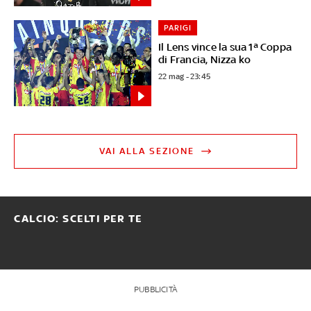
PARIGI
Il Lens vince la sua 1ª Coppa
di Francia, Nizza ko
22 mag - 23:45
VAI ALLA SEZIONE
CALCIO: SCELTI PER TE
PUBBLICITÀ