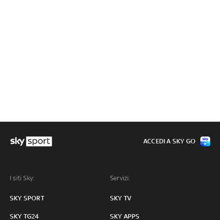
ACCEDI A SKY GO
I siti Sky:
Servizi:
SKY SPORT
SKY TV
SKY TG24
SKY APPS