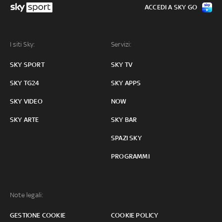
ACCEDI A SKY GO
I siti Sky:
Servizi:
SKY SPORT
SKY TV
SKY TG24
SKY APPS
SKY VIDEO
NOW
SKY ARTE
SKY BAR
SPAZI SKY
PROGRAMMI
Note legali:
GESTIONE COOKIE
COOKIE POLICY