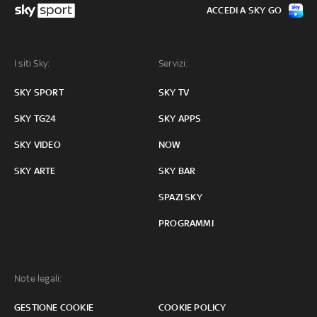
ACCEDI A SKY GO
I siti Sky:
Servizi:
SKY SPORT
SKY TV
SKY TG24
SKY APPS
SKY VIDEO
NOW
SKY ARTE
SKY BAR
SPAZI SKY
PROGRAMMI
Note legali:
GESTIONE COOKIE
COOKIE POLICY