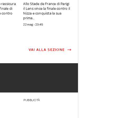
rassicura
Allo Stade de France di Parigi
 finale di
il Lens vince la finale contro il
 contro
Nizza e conquista la sua
prima...
22 mag - 23:45
VAI ALLA SEZIONE
PUBBLICITÀ