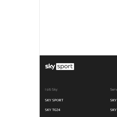
I siti Sky:
Serv
SKY SPORT
SKY
SKY TG24
SKY