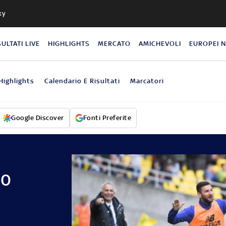
ky
SULTATI LIVE
HIGHLIGHTS
MERCATO
AMICHEVOLI
EUROPEI 
Highlights
Calendario E Risultati
Marcatori
Google Discover
Fonti Preferite
-0