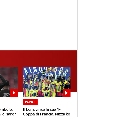
PARIGI
embélé:
Il Lens vince la sua 1ª
l ci sarò"
Coppa di Francia, Nizza ko