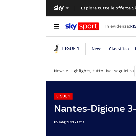
Esplora tutte le offerte S
In evidenza:
RI
LIGUE 1
News
Classifica
News e Highlights, tutto live: seguici su
LIGUE 1
Nantes-Digione 3
05 mag 2019 - 17:11