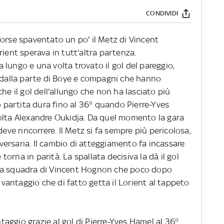
CONDIVIDI
forse spaventato un po' il Metz di Vincent
rient sperava in tutt'altra partenza.
lungo e una volta trovato il gol del pareggio,
a dalla parte di Boye e compagni che hanno
he il gol dell'allungo che non ha lasciato più
io partita dura fino al 36° quando Pierre-Yves
olta Alexandre Oukidja. Da quel momento la gara
deve rincorrere. Il Metz si fa sempre più pericolosa,
ersaria. Il cambio di atteggiamento fa incassare
 torna in parità. La spallata decisiva la dà il gol
lla squadra di Vincent Hognon che poco dopo
o vantaggio che di fatto getta il Lorient al tappeto
ntaggio grazie al gol di Pierre-Yves Hamel al 36°