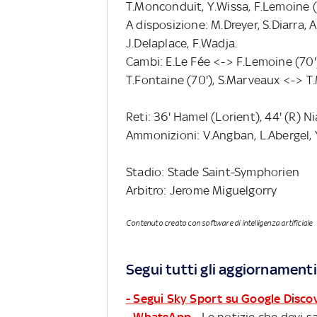
T.Monconduit, Y.Wissa, F.Lemoine (C
A disposizione: M.Dreyer, S.Diarra, A
J.Delaplace, F.Wadja.
Cambi: E.Le Fée <-> F.Lemoine (70')
T.Fontaine (70'), S.Marveaux <-> T
Reti: 36' Hamel (Lorient), 44' (R) N
Ammonizioni: V.Angban, L.Abergel, 
Stadio: Stade Saint-Symphorien
Arbitro: Jerome Miguelgorry
Contenuto creato con software di intelligenza artificiale
Segui tutti gli aggiornamenti
- Segui Sky Sport su Google Disco