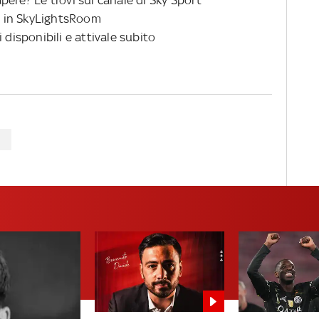
pere? Le trovi sul canale di Sky Sport
 in SkyLightsRoom
 disponibili e attivale subito
Z