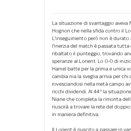
La situazione di svantaggio aveva 
Hognon che nella sfida contro il Lo
L'inseguimento però non è durato a 
l'inerzia del match è passata tutt
ribaltato il punteggio, trovando anc
speranze al Lorient. Lo 0-0 di iniz
Hamel batte per la prima e unica v
cambia ma la sveglia arriva per chi 
rovesciandosi nella metà campo avv
ricchi dividendi. Al 44° la situazione
Niane che completa la rimonta de
riuscirà a trovare la rete del doppi
in maniera definitiva.
Il Lorient è riuscito a passare in va