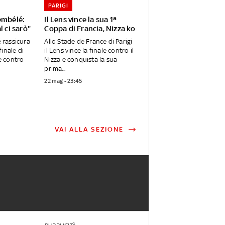
PARIGI
embélé:
Il Lens vince la sua 1ª
l ci sarò"
Coppa di Francia, Nizza ko
rassicura
Allo Stade de France di Parigi
 finale di
il Lens vince la finale contro il
 contro
Nizza e conquista la sua
prima...
22 mag - 23:45
VAI ALLA SEZIONE