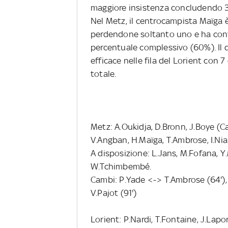
maggiore insistenza concludendo 3 v
Nel Metz, il centrocampista Maïga è s
perdendone soltanto uno e ha cont
percentuale complessivo (60%). Il d
efficace nelle fila del Lorient con 7
totale.
Metz: A.Oukidja, D.Bronn, J.Boye (C
V.Angban, H.Maïga, T.Ambrose, I.Ni
A disposizione: L.Jans, M.Fofana, Y.
W.Tchimbembé.
Cambi: P.Yade <-> T.Ambrose (64')
V.Pajot (91')
Lorient: P.Nardi, T.Fontaine, J.Lapo