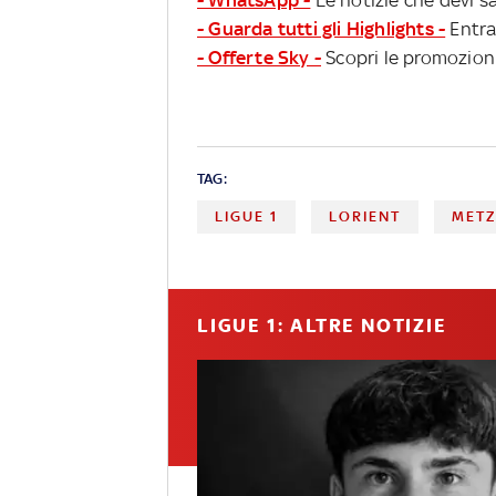
- WhatsApp -
Le notizie che devi sa
- Guarda tutti gli Highlights -
Entra
- Offerte Sky -
Scopri le promozioni
TAG:
LIGUE 1
LORIENT
MET
LIGUE 1: ALTRE NOTIZIE