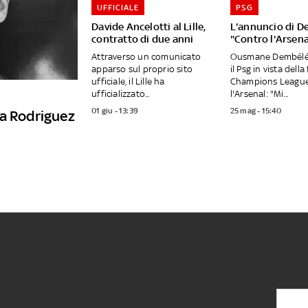
UFFICIALE
PSG
Davide Ancelotti al Lille,
L'annuncio di D
contratto di due anni
"Contro l'Arsena
Attraverso un comunicato
Ousmane Dembélé 
apparso sul proprio sito
il Psg in vista della
ufficiale, il Lille ha
Champions League
ufficializzato...
l'Arsenal: "Mi...
01 giu - 13:39
25 mag - 15:40
va Rodriguez