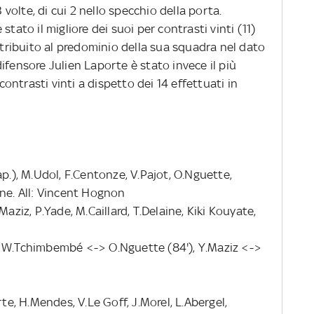
olte, di cui 2 nello specchio della porta.
tato il migliore dei suoi per contrasti vinti (11)
ribuito al predominio della sua squadra nel dato
ifensore Julien Laporte è stato invece il più
 contrasti vinti a dispetto dei 14 effettuati in
ap.), M.Udol, F.Centonze, V.Pajot, O.Nguette,
ane. All: Vincent Hognon
Maziz, P.Yade, M.Caillard, T.Delaine, Kiki Kouyate,
, W.Tchimbembé <-> O.Nguette (84'), Y.Maziz <->
rte, H.Mendes, V.Le Goff, J.Morel, L.Abergel,