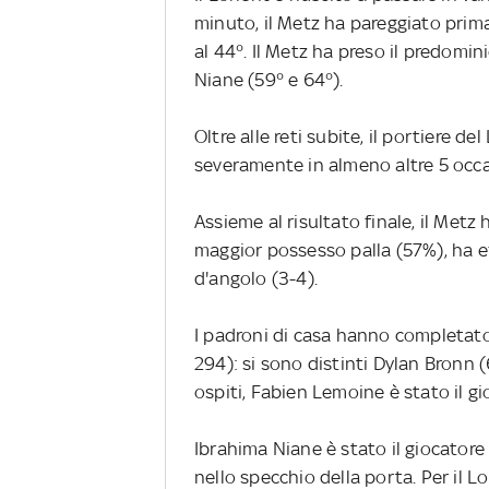
minuto, il Metz ha pareggiato prima
al 44°. Il Metz ha preso il predom
Niane (59° e 64°).
Oltre alle reti subite, il portiere d
severamente in almeno altre 5 occa
Assieme al risultato finale, il Metz
maggior possesso palla (57%), ha eff
d'angolo (3-4).
I padroni di casa hanno completato
294): si sono distinti Dylan Bronn (
ospiti, Fabien Lemoine è stato il gi
Ibrahima Niane è stato il giocatore c
nello specchio della porta. Per il L