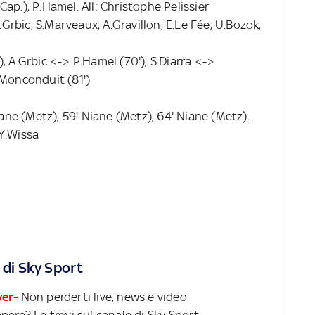
ap.), P.Hamel. All: Christophe Pelissier
.Grbic, S.Marveaux, A.Gravillon, E.Le Fée, U.Bozok,
, A.Grbic <-> P.Hamel (70'), S.Diarra <->
.Monconduit (81')
iane (Metz), 59' Niane (Metz), 64' Niane (Metz).
Y.Wissa
 di Sky Sport
ver-
Non perderti live, news e video