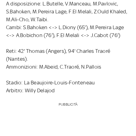
A disposizione: L.Butelle, V.Manceau, M.Pavlovic,
S.Bahoken, M.Pereira Lage, F.El Melali, Z.Ould Khaled,
M.Ali-Cho, W.Taibi.
Cambi: S.Bahoken <-> L.Diony (65'), M.Pereira Lage
<-> A.Bobichon (76'), F.El Melali <-> J.Cabot (76')
Reti: 42' Thomas (Angers), 94' Charles Traoré
(Nantes).
Ammonizioni: M.Abeid, C.Traoré, N.Pallois
Stadio: La Beaujoire-Louis-Fonteneau
Arbitro: Willy Delajod
PUBBLICITÀ