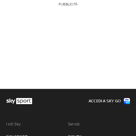
PUBBLICITÀ
ACCEDI A SKY GO
I siti Sky:
Servizi: