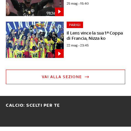
25 mag - 15:40
PARIGI
Il Lens vince la sua 1ª Coppa
di Francia, Nizza ko
22 mag - 23:45
VAI ALLA SEZIONE
CALCIO: SCELTI PER TE