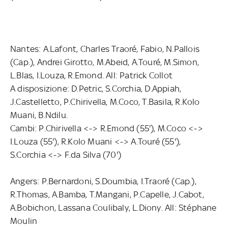
Nantes: A.Lafont, Charles Traoré, Fabio, N.Pallois
(Cap.), Andrei Girotto, M.Abeid, A.Touré, M.Simon,
L.Blas, I.Louza, R.Emond. All: Patrick Collot
A disposizione: D.Petric, S.Corchia, D.Appiah,
J.Castelletto, P.Chirivella, M.Coco, T.Basila, R.Kolo
Muani, B.Ndilu.
Cambi: P.Chirivella <-> R.Emond (55'), M.Coco <->
I.Louza (55'), R.Kolo Muani <-> A.Touré (55'),
S.Corchia <-> F.da Silva (70')
Angers: P.Bernardoni, S.Doumbia, I.Traoré (Cap.),
R.Thomas, A.Bamba, T.Mangani, P.Capelle, J.Cabot,
A.Bobichon, Lassana Coulibaly, L.Diony. All: Stéphane
Moulin