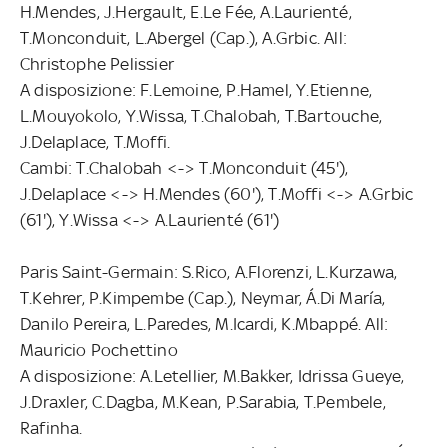
H.Mendes, J.Hergault, E.Le Fée, A.Laurienté,
T.Monconduit, L.Abergel (Cap.), A.Grbic. All:
Christophe Pelissier
A disposizione: F.Lemoine, P.Hamel, Y.Etienne,
L.Mouyokolo, Y.Wissa, T.Chalobah, T.Bartouche,
J.Delaplace, T.Moffi.
Cambi: T.Chalobah <-> T.Monconduit (45'),
J.Delaplace <-> H.Mendes (60'), T.Moffi <-> A.Grbic
(61'), Y.Wissa <-> A.Laurienté (61')
Paris Saint-Germain: S.Rico, A.Florenzi, L.Kurzawa,
T.Kehrer, P.Kimpembe (Cap.), Neymar, Á.Di María,
Danilo Pereira, L.Paredes, M.Icardi, K.Mbappé. All:
Mauricio Pochettino
A disposizione: A.Letellier, M.Bakker, Idrissa Gueye,
J.Draxler, C.Dagba, M.Kean, P.Sarabia, T.Pembele,
Rafinha.