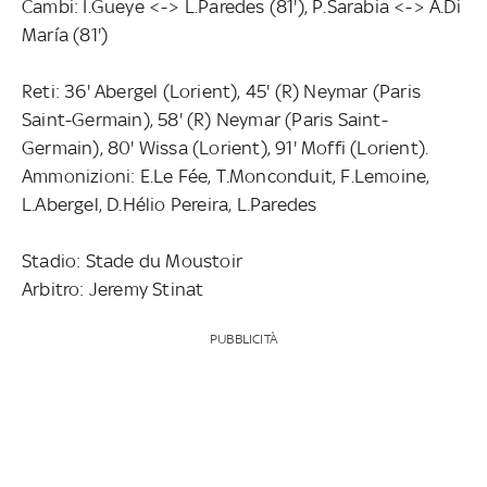
Cambi: I.Gueye <-> L.Paredes (81'), P.Sarabia <-> Á.Di
María (81')
Reti: 36' Abergel (Lorient), 45' (R) Neymar (Paris
Saint-Germain), 58' (R) Neymar (Paris Saint-
Germain), 80' Wissa (Lorient), 91' Moffi (Lorient).
Ammonizioni: E.Le Fée, T.Monconduit, F.Lemoine,
L.Abergel, D.Hélio Pereira, L.Paredes
Stadio: Stade du Moustoir
Arbitro: Jeremy Stinat
PUBBLICITÀ