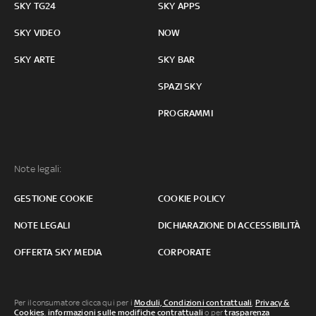
SKY TG24
SKY APPS
SKY VIDEO
NOW
SKY ARTE
SKY BAR
SPAZI SKY
PROGRAMMI
Note legali:
GESTIONE COOKIE
COOKIE POLICY
NOTE LEGALI
DICHIARAZIONE DI ACCESSIBILITÀ
OFFERTA SKY MEDIA
CORPORATE
Per il consumatore clicca qui per i
Moduli, Condizioni contrattuali
,
Privacy &
Cookies
,
informazioni sulle modifiche contrattuali
o per
trasparenza