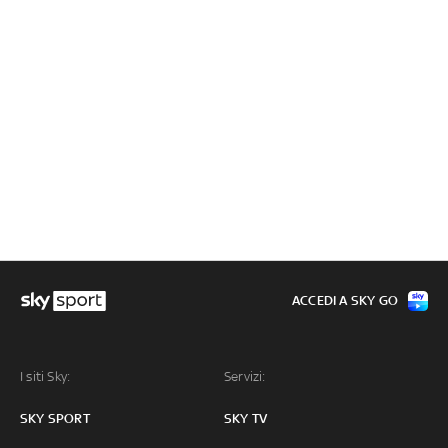
ACCEDI A SKY GO
I siti Sky:
Servizi:
SKY SPORT
SKY TV