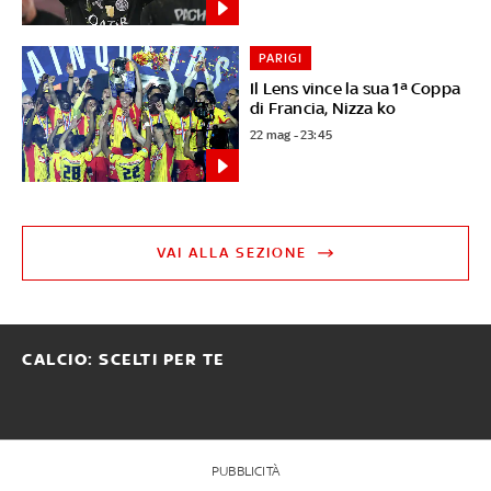
PARIGI
Il Lens vince la sua 1ª Coppa
di Francia, Nizza ko
22 mag - 23:45
VAI ALLA SEZIONE
CALCIO: SCELTI PER TE
PUBBLICITÀ