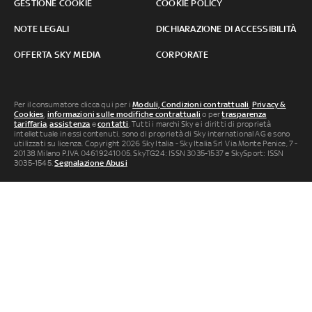
GESTIONE COOKIE
COOKIE POLICY
NOTE LEGALI
DICHIARAZIONE DI ACCESSIBILITÀ
OFFERTA SKY MEDIA
CORPORATE
Per il consumatore clicca qui per i
Moduli, Condizioni contrattuali
,
Privacy &
Cookies
,
informazioni sulle modifiche contrattuali
o per
trasparenza
tariffaria
,
assistenza
e
contatti
. Tutti i marchi Sky e i diritti di proprietà
intellettuale in essi contenuti, sono di proprietà di Sky international AG e sono
utilizzati su licenza. Copyright 2026 Sky Italia - Sky Italia Srl Via Monte Penice, 7 -
20138 Milano P.IVA 04619241005. SkyTG24: ISSN 3035-1537 e SkySport: ISSN
3035-1545.
Segnalazione Abusi