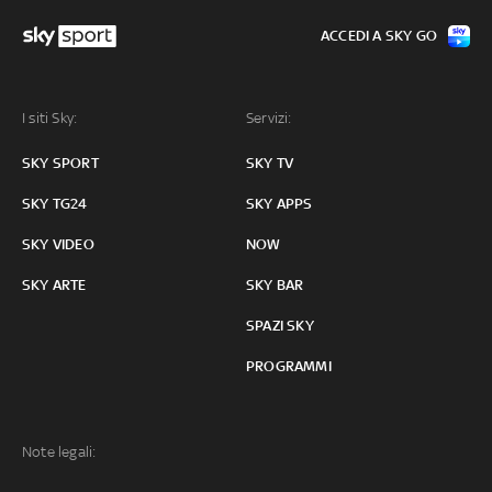
ACCEDI A SKY GO
I siti Sky:
Servizi:
SKY SPORT
SKY TV
SKY TG24
SKY APPS
SKY VIDEO
NOW
SKY ARTE
SKY BAR
SPAZI SKY
PROGRAMMI
Note legali: