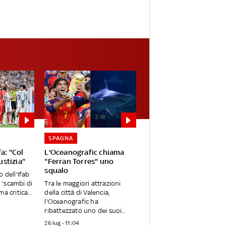
SPAGNA
a: "Col
L'Oceanografic chiama
ustizia"
"Ferran Torres" uno
squalo
 dell'Ifab
i 'scambi di
Tra le maggiori attrazioni
 critica...
della città di Valencia,
l'Oceanografic ha
ribattezzato uno dei suoi...
26 lug - 11:04