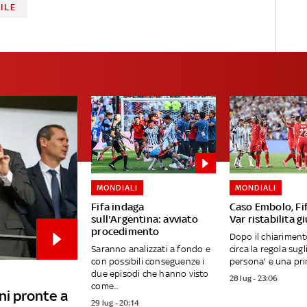
ILE
MONDIALI
MONDIALI
Fifa indaga
Caso Embolo, Fif
sull'Argentina: avviato
Var ristabilita gi
procedimento
Dopo il chiarimento
Saranno analizzati a fondo e
circa la regola sugl
con possibili conseguenze i
persona' e una prima
due episodi che hanno visto
28 lug - 23:06
come...
ni pronte a
29 lug - 20:14