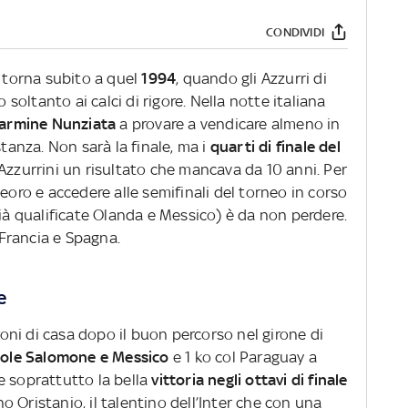
CONDIVIDI
 torna subito a quel
1994
, quando gli Azzurri di
o soltanto ai calci di rigore. Nella notte italiana
armine Nunziata
a provare a vendicare almeno in
stanza. Non sarà la finale, ma i
quarti di finale del
Azzurrini un risultato che mancava da 10 anni. Per
eoro e accedere alle semifinali del torneo in corso
già qualificate Olanda e Messico) è da non perdere.
a Francia e Spagna.
e
oni di casa dopo il buon percorso nel girone di
Isole Salomone e Messico
e 1 ko col Paraguay a
e soprattutto la bella
vittoria negli ottavi di finale
 Oristanio, il talentino dell’Inter che con una