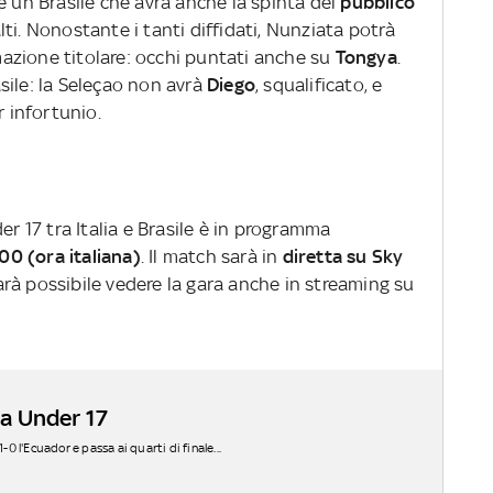
e un Brasile che avrà anche la spinta del
pubblico
ti. Nonostante i tanti diffidati, Nunziata potrà
azione titolare: occhi puntati anche su
Tongya
.
sile: la Seleçao non avrà
Diego
, squalificato, e
r infortunio.
er 17 tra Italia e Brasile è in programma
00 (ora italiana)
. Il match sarà in
diretta su Sky
Sarà possibile vedere la gara anche in streaming su
ia Under 17
-0 l'Ecuador e passa ai quarti di finale...