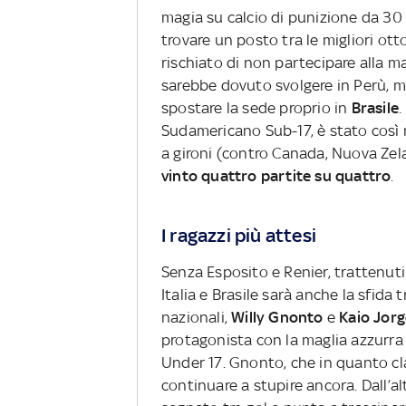
magia su calcio di punizione da 30
trovare un posto tra le migliori ott
rischiato di non partecipare alla ma
sarebbe dovuto svolgere in Perù, ma
spostare la sede proprio in
Brasile
.
Sudamericano Sub-17, è stato così r
a gironi (contro Canada, Nuova Zelan
vinto quattro partite su quattro
.
I ragazzi più attesi
Senza Esposito e Renier, trattenuti
Italia e Brasile sarà anche la sfida 
nazionali,
Willy Gnonto
e
Kaio Jor
protagonista con la maglia azzurr
Under 17. Gnonto, che in quanto cl
continuare a stupire ancora. Dall’a