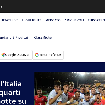
ky
SULTATI LIVE
HIGHLIGHTS
MERCATO
AMICHEVOLI
EUROPEI 
endario E Risultati
Classifiche
Google Discover
Fonti Preferite
'Italia
 quarti
notte su