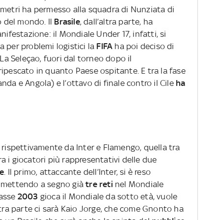
 metri ha permesso alla squadra di Nunziata di
o del mondo. Il
Brasile
, dall’altra parte, ha
nifestazione: il Mondiale Under 17, infatti, si
 per problemi logistici la
FIFA
ha poi deciso di
 La Seleçao, fuori dal torneo dopo il
ipescato in quanto Paese ospitante. E tra la fase
da e Angola) e l’ottavo di finale contro il Cile
ha
 rispettivamente da Inter e Flamengo, quella tra
tra i giocatori più rappresentativi delle due
ge
. Il primo, attaccante dell’Inter, si è reso
a mettendo a segno già
tre reti
nel Mondiale
asse
2003
gioca il Mondiale da sotto età, vuole
ltra parte ci sarà Kaio Jorge, che come Gnonto ha