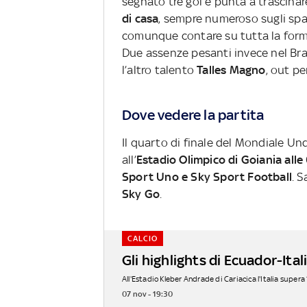
segnato tre gol e punta a trascinar
di casa
, sempre numeroso sugli spal
comunque contare su tutta la form
Due assenze pesanti invece nel Bra
l’altro talento
Talles Magno
, out pe
Dove vedere la partita
Il quarto di finale del Mondiale Und
all’
Estadio Olimpico di Goiania alle 
Sport Uno e Sky Sport Football
. 
Sky Go
.
CALCIO
Gli highlights di Ecuador-Ital
All'Estadio Kleber Andrade di Cariacica l'Italia supera 1
07 nov - 19:30