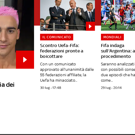
IL COMUNICATO
MONDIALI
Scontro Uefa-Fifa:
Fifa indaga
federazioni pronte a
sull'Argentina: 
boicottare
procedimento
Con un comunicato
Saranno analizzati
approvato all'unanimità dalle
con possibili cons
55 federazioni affiliate, la
due episodi che h
Uefa ha minacciato...
come...
ia dei
30 lug - 17:48
29 lug - 20:14