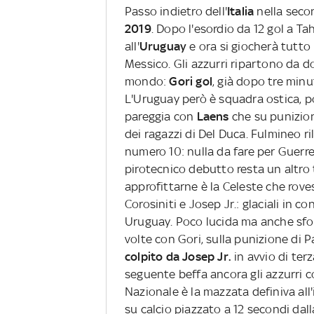
Passo indietro dell'
Italia
nella seco
2019
. Dopo l'esordio da 12 gol a Ta
all'
Uruguay
e ora si giocherà tutto
Messico. Gli azzurri ripartono da 
mondo:
Gori gol
, già dopo tre minu
L'Uruguay però è squadra ostica, por
pareggia con
Laens
che su punizio
dei ragazzi di Del Duca. Fulmineo ri
numero 10: nulla da fare per Guerrer
pirotecnico debutto resta un altro ti
approfittarne è la Celeste che roves
Corosiniti e Josep Jr.: glaciali in c
Uruguay. Poco lucida ma anche sfort
volte con Gori, sulla punizione di 
colpito da Josep Jr.
in avvio di ter
seguente beffa ancora gli azzurri c
Nazionale è la mazzata definiva all
su calcio piazzato a 12 secondi dalla