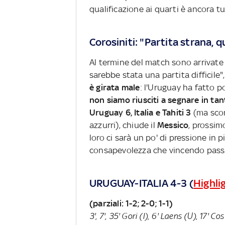
qualificazione ai quarti è ancora t
Corosiniti: "Partita strana, 
Al termine del match sono arrivate 
sarebbe stata una partita difficile",
è girata male
: l'Uruguay ha fatto p
non siamo riusciti a segnare in tan
Uruguay 6, Italia e Tahiti 3
(ma scont
azzurri), chiude il
Messico
, prossim
loro ci sarà un po' di pressione in 
consapevolezza che vincendo passi
URUGUAY-ITALIA 4-3 (
Highli
(parziali: 1-2; 2-0; 1-1)
3', 7', 35' Gori (I), 6' Laens (U), 17' 