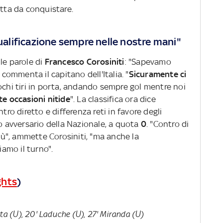
utta da conquistare.
qualificazione sempre nelle nostre mani"
le parole di
Francesco Corosiniti
: "Sapevamo
 commenta il capitano dell'Italia. "
Sicuramente ci
ochi tiri in porta, andando sempre gol mentre noi
te occasioni nitide
". La classifica ora dice
ro diretto e differenza reti in favore degli
o avversario della Nazionale, a quota
0
. "Contro di
più", ammette Corosiniti, "ma anche la
amo il turno".
ghts
)
Costa (U), 20' Laduche (U), 27' Miranda (U)