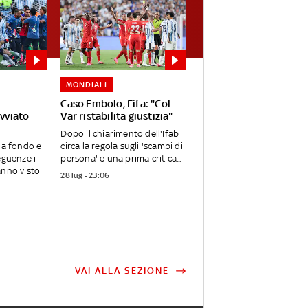
MONDIALI
Caso Embolo, Fifa: "Col
avviato
Var ristabilita giustizia"
Dopo il chiarimento dell'Ifab
 a fondo e
circa la regola sugli 'scambi di
eguenze i
persona' e una prima critica...
anno visto
28 lug - 23:06
VAI ALLA SEZIONE