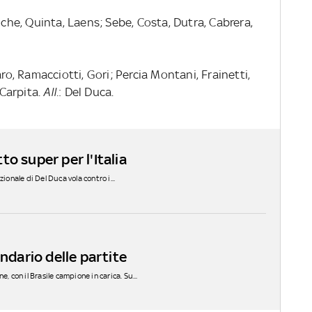
che, Quinta, Laens; Sebe, Costa, Dutra, Cabrera,
aro, Ramacciotti, Gori; Percia Montani, Frainetti,
 Carpita.
All.
: Del Duca.
o super per l'Italia
ionale di Del Duca vola contro i...
endario delle partite
, con il Brasile campione in carica. Su...