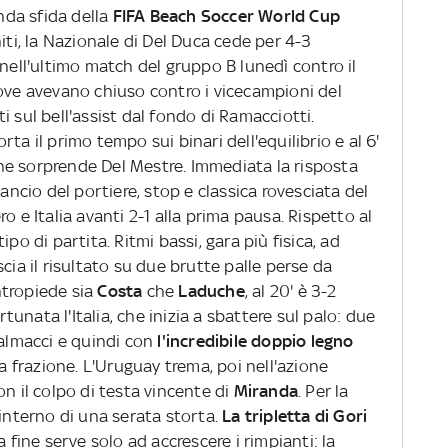
nda sfida della
FIFA Beach Soccer World Cup
hiti, la Nazionale di Del Duca cede per 4-3
 nell'ultimo match del gruppo B lunedì contro il
dove avevano chiuso contro i vicecampioni del
ti sul bell'assist dal fondo di Ramacciotti.
ta il primo tempo sui binari dell'equilibrio e al 6'
ne sorprende Del Mestre. Immediata la risposta
lancio del portiere, stop e classica rovesciata del
o e Italia avanti 2-1 alla prima pausa. Rispetto al
po di partita. Ritmi bassi, gara più fisica, ad
cia il risultato su due brutte palle perse da
ontropiede sia
Costa
che
Laduche
, al 20' è 3-2
unata l'Italia, che inizia a sbattere sul palo: due
Palmacci e quindi con
l'incredibile doppio legno
za frazione. L'Uruguay trema, poi nell'azione
on il colpo di testa vincente di
Miranda
. Per la
'interno di una serata storta.
La tripletta di Gori
 fine serve solo ad accrescere i rimpianti: la