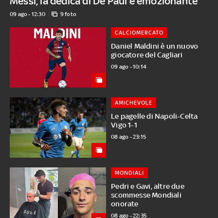
Messi, la dedica di De Paul è emozionante
09 ago - 12:30
9 foto
CALCIOMERCATO
Daniel Maldini è un nuovo
giocatore del Cagliari
09 ago - 10:14
AMICHEVOLE
Le pagelle di Napoli-Celta
Vigo 1-1
08 ago - 23:15
MONDIALI
Pedri e Gavi, altre due
scommesse Mondiali
onorate
08 ago - 22:35