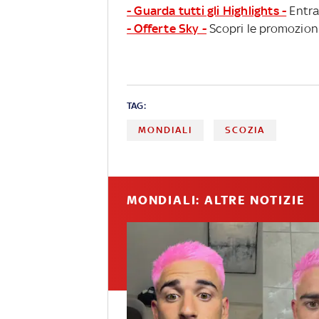
- Guarda tutti gli Highlights -
Entra
- Offerte Sky -
Scopri le promozioni
TAG:
MONDIALI
SCOZIA
MONDIALI: ALTRE NOTIZIE