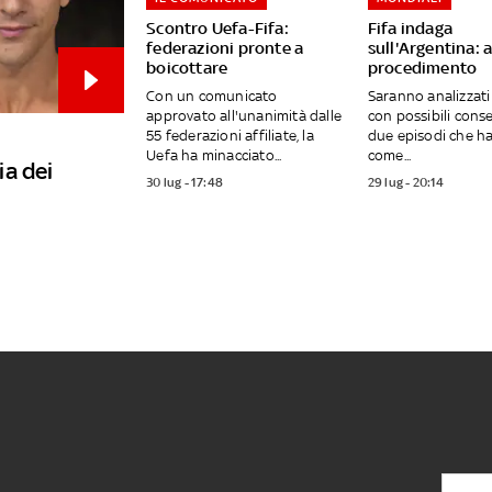
Scontro Uefa-Fifa:
Fifa indaga
federazioni pronte a
sull'Argentina: 
boicottare
procedimento
Con un comunicato
Saranno analizzati
approvato all'unanimità dalle
con possibili cons
55 federazioni affiliate, la
due episodi che h
Uefa ha minacciato...
come...
ia dei
30 lug - 17:48
29 lug - 20:14