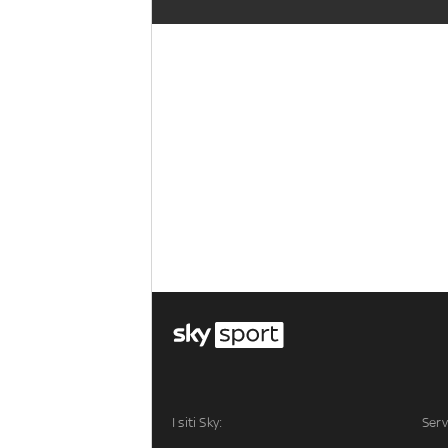
I siti Sky:
Serv