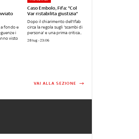
Caso Embolo, Fifa: "Col
avviato
Var ristabilita giustizia"
Dopo il chiarimento dell'Ifab
 a fondo e
circa la regola sugli 'scambi di
eguenze i
persona' e una prima critica...
anno visto
28 lug - 23:06
VAI ALLA SEZIONE