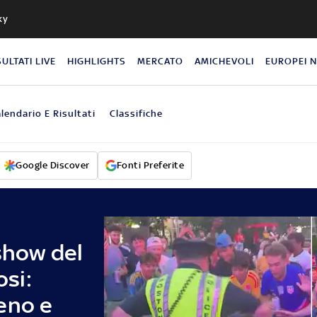
ky
SULTATI LIVE
HIGHLIGHTS
MERCATO
AMICHEVOLI
EUROPEI 
lendario E Risultati
Classifiche
Google Discover
Fonti Preferite
show del
osi:
eno e