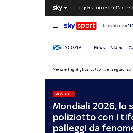
Esplora tutte le offerte S
In evidenza:
RI
SCOZIA
News
Video
Ca
News e Highlights, tutto live: seguici su
MONDIALI
Mondiali 2026, lo 
poliziotto con i tif
palleggi da fenom