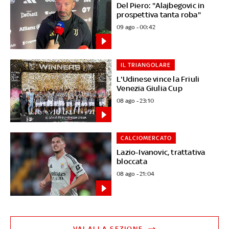
Del Piero: "Alajbegovic in
prospettiva tanta roba"
09 ago - 00:42
IL TRIANGOLARE
L'Udinese vince la Friuli
Venezia Giulia Cup
08 ago - 23:10
CALCIOMERCATO
Lazio-Ivanovic, trattativa
bloccata
08 ago - 21:04
VAI ALLA SEZIONE