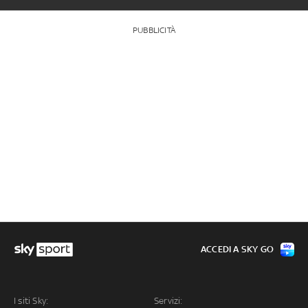
PUBBLICITÀ
ACCEDI A SKY GO
I siti Sky:
Servizi: