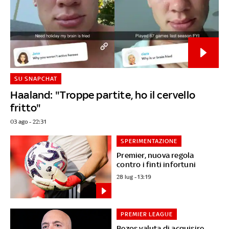
SU SNAPCHAT
Haaland: "Troppe partite, ho il cervello
fritto"
03 ago - 22:31
SPERIMENTAZIONE
Premier, nuova regola
contro i finti infortuni
28 lug - 13:19
PREMIER LEAGUE
Bezos valuta di acquisire