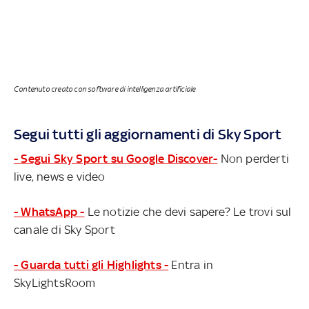
Contenuto creato con software di intelligenza artificiale
Segui tutti gli aggiornamenti di Sky Sport
- Segui Sky Sport su Google Discover-
Non perderti
live, news e video
- WhatsApp -
Le notizie che devi sapere? Le trovi sul
canale di Sky Sport
- Guarda tutti gli Highlights -
Entra in
SkyLightsRoom