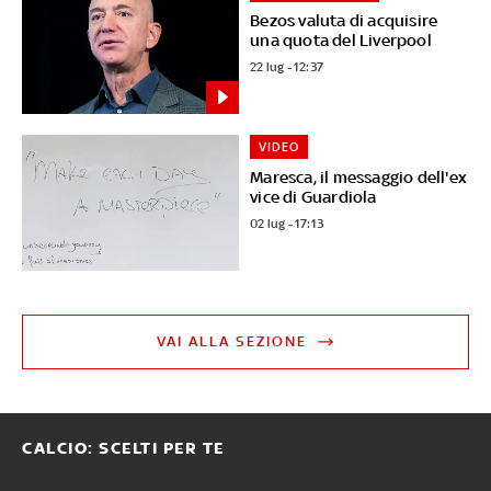
Bezos valuta di acquisire
una quota del Liverpool
22 lug - 12:37
VIDEO
Maresca, il messaggio dell'ex
vice di Guardiola
02 lug - 17:13
VAI ALLA SEZIONE
CALCIO: SCELTI PER TE