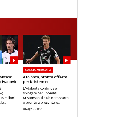
CALCIOMERCATO
Mosca:
Atalanta, pronta offerta
o Ivanovic
per Kristensen
è
L'Atalanta continua a
v,
spingere per Thomas
15 milioni.
Kristensen. Il club nerazzurro
la...
è pronto a presentare...
06 ago - 23:52