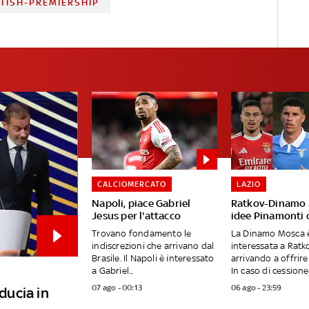
TISH-PREMIERSHIP
CALCIOMERCATO
LAZIO
Napoli, piace Gabriel
Ratkov-Dinamo 
Jesus per l'attacco
idee Pinamonti 
Trovano fondamento le
La Dinamo Mosca 
indiscrezioni che arrivano dal
interessata a Ratko
Brasile. Il Napoli è interessato
arrivando a offrire 
a Gabriel...
In caso di cessione, 
07 ago - 00:13
06 ago - 23:59
iducia in