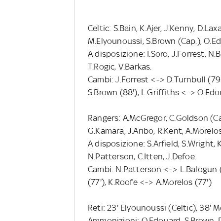
Celtic: S.Bain, K.Ajer, J.Kenny, D.Lax
M.Elyounoussi, S.Brown (Cap.), O.E
A disposizione: I.Soro, J.Forrest, N.B
T.Rogic, V.Barkas.
Cambi: J.Forrest <-> D.Turnbull (79'
S.Brown (88'), L.Griffiths <-> O.Edo
Rangers: A.McGregor, C.Goldson (Cap.
G.Kamara, J.Aribo, R.Kent, A.Morelos,
A disposizione: S.Arfield, S.Wright,
N.Patterson, C.Itten, J.Defoe.
Cambi: N.Patterson <-> L.Balogun (56
(77'), K.Roofe <-> A.Morelos (77')
Reti: 23' Elyounoussi (Celtic), 38' 
Ammonizioni: O.Edouard, S.Brown, D