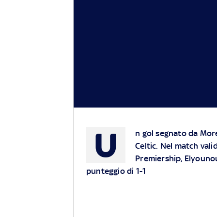
U
n gol segnato da More
Celtic. Nel match val
Premiership, Elyounou
punteggio di 1-1