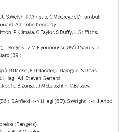
alt, S.Welsh, R.Christie, C.McGregor, D.Turnbull,
douard. All: John Kennedy
itton, P.Klimala, G.Taylor, S.Duffy, L.Griffiths,
), T.Rogic <-> M.Elyounoussi (85'), I.Soro <->
uard (89')
), B.Barisic, F.Helander, L.Balogun, S.Davis,
 I.Hagi. All: Steven Gerrard
 K.Roofe, B.Zungu, J.McLaughlin, C.Bassey,
'), S.Arfield <-> I.Hagi (65'), S.Wright <-> J.Aribo
Morelos (Rangers).
.Laxalt, A.Morelos