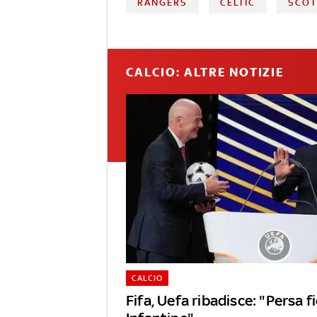
RANGERS
CELTIC
SCOT
CALCIO: ALTRE NOTIZIE
CALCIO
Fifa, Uefa ribadisce: "Persa f