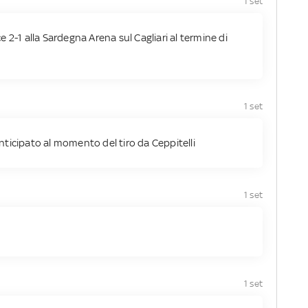
1 set
nce 2-1 alla Sardegna Arena sul Cagliari al termine di
1 set
 anticipato al momento del tiro da Ceppitelli
1 set
1 set