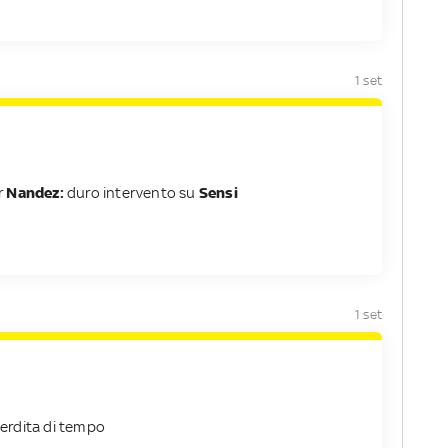
1 set
r
Nandez:
duro intervento su
Sensi
1 set
erdita di tempo