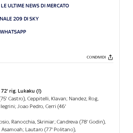
: LE ULTIME NEWS DI MERCATO
NALE 209 DI SKY
U WHATSAPP
CONDIVIDI
 72' rig. Lukaku (I)
75' Castro), Ceppitelli, Klavan; Nandez, Rog,
llegrini; Joao Pedro, Cerri (46'
sio, Ranocchia, Skriniar; Candreva (78' Godin),
i, Asamoah; Lautaro (77' Politano),