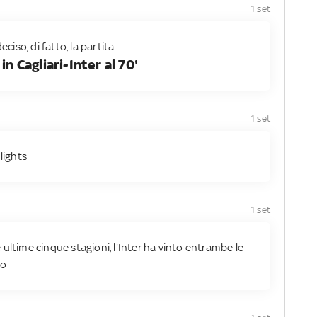
1 set
eciso, di fatto, la partita
in Cagliari-Inter al 70'
1 set
lights
1 set
le ultime cinque stagioni, l'Inter ha vinto entrambe le
to