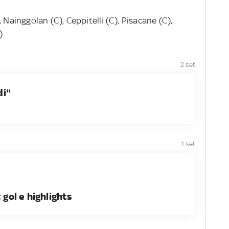
, Nainggolan (C), Ceppitelli (C), Pisacane (C),
)
2 set
di"
1 set
 gol e highlights