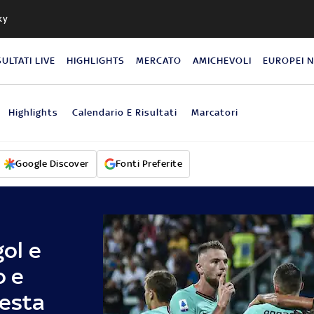
ky
SULTATI LIVE
HIGHLIGHTS
MERCATO
AMICHEVOLI
EUROPEI 
Highlights
Calendario E Risultati
Marcatori
Google Discover
Fonti Preferite
gol e
o e
testa