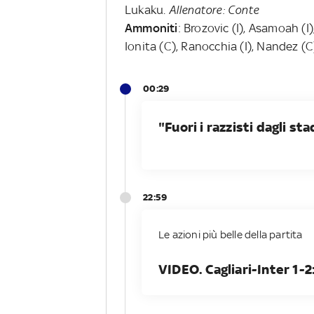
Lukaku.
Allenatore: Conte
Ammoniti
: Brozovic (I), Asamoah (I)
Ionita (C), Ranocchia (I), Nandez (C
00:29
"Fuori i razzisti dagli sta
22:59
Le azioni più belle della partita
VIDEO. Cagliari-Inter 1-2: