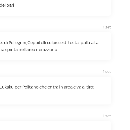
 del pari
1 set
s di Pellegrini, Ceppitelli colpisce di testa: palla alta.
na spinta nell'area nerazzurra
1 set
 Lukaku per Politano che entra in area e va al tiro:
1 set