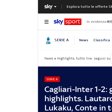
Esplora tutte le offerte S
In evidenza:
RI
SERIE A
News
Classifica
News e Highlights, tutto live: seguici su
SERIE A
Cagliari-Inter 1-2: 
highlights. Lautar
Lukaku, Conte in 