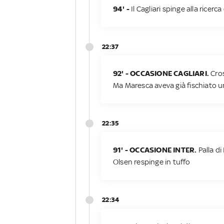
94' -
Il Cagliari spinge alla ricerca
22:37
92' - OCCASIONE CAGLIARI.
Cros
Ma Maresca aveva già fischiato u
22:35
91' - OCCASIONE INTER.
Palla di
Olsen respinge in tuffo
22:34