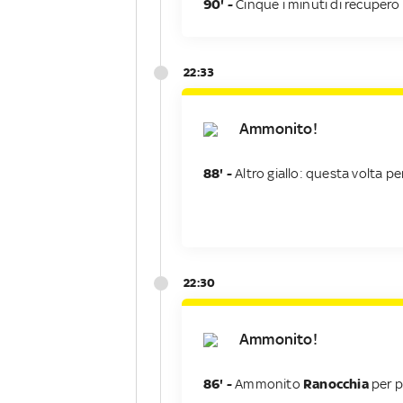
90' -
Cinque i minuti di recupero
22:33
Ammonito!
88' -
Altro giallo:
questa volta pe
22:30
Ammonito!
86' -
Ammonito
Ranocchia
per p