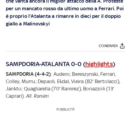
che vanta ancora il miglior attacco della A. Proteste
per un mancato rosso da ultimo uomo a Ferrari. Poi
è proprio l'Atalanta a rimanre in dieci per il doppio
giallo a Malinovskyi
CONDIVIDI
SAMPDORIA-ATALANTA 0-0 (
highlights
)
SAMPDORIA (4-4-2)
: Audero; Bereszynski, Ferrari,
Colley, Murru; Depaoli, Ekdal, Vieira (82' Bertolacci),
Jankto; Quagliarella (70' Ramirez), Bonazzoli (13'
Caprari).
All. Ranieri
PUBBLICITÀ